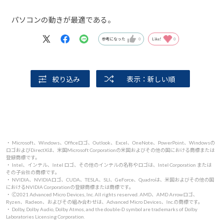
パソコンの動きが最適である。
参考になった
0
Like!
0
絞り込み
表示：新しい順
・ Microsoft、Windows、Officeロゴ、Outlook、Excel、OneNote、PowerPoint、Windowsの
ロゴおよびDirectXは、米国Microsoft Corporationの米国およびその他の国における商標または
登録商標です。
・ Intel、インテル、Intel ロゴ、その他のインテルの名称やロゴは、Intel Corporation または
その子会社の商標です。
・ NVIDIA、NVIDIAロゴ、CUDA、TESLA、SLI、GeForce、Quadroは、米国およびその他の国
におけるNVIDIA Corporationの登録商標または商標です。
・ 🄫2021 Advanced Micro Devices, Inc. All rights reserved. AMD、AMD Arrowロゴ、
Ryzen、Radeon、およびその組み合わせは、Advanced Micro Devices、Inc.の商標です。
・ Dolby, Dolby Audio, Dolby Atmos, and the double-D symbol are trademarks of Dolby
Laboratories Licensing Corporation.