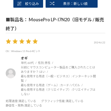
絞り込み
表示：新しい順
■製品名： MousePro LP-I7N20（旧モデル / 販売
終了）
2024.6.22
OS：Windows 11 Pro 64ビット
オギ
年代:
60代
性別:
男性
以前にマウスコンピューター製品をご購入されたことは
ありますか？:
はい
最も使用する用途（一般・ビジネス）:
インターネット閲
覧
最も使用する用途（ゲーム）:
カード / パズル
最も使用する用途（クリエイティブ）:
クリエイティブは
しない
処理速度
:満足している
グラフィック性能
:満足している
静音性・発熱
:満足している