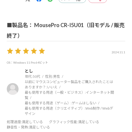
■製品名： MousePro CR-I5U01（旧モデル / 販売
終了）
2024.11.1
OS：Windows 11 Pro 64ビット
とし
年代:
50代
性別:
男性
以前にマウスコンピューター製品をご購入されたことは
ありますか？:
いいえ
最も使用する用途（一般・ビジネス）:
インターネット閲
覧
最も使用する用途（ゲーム）:
ゲームはしない
最も使用する用途（クリエイティブ）:
Web制作 / Webデ
ザイン
処理速度
:満足している
グラフィック性能
:満足している
静音性・発熱
:満足している