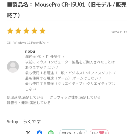
■製品名： MousePro CR-I5U01（旧モデル / 販売
終了）
2024.11.17
OS：Windows 11 Pro 64ビット
nobu
年代:
50代
性別:
男性
以前にマウスコンピューター製品をご購入されたことは
ありますか？:
はい
最も使用する用途（一般・ビジネス）:
オフィスソフト
最も使用する用途（ゲーム）:
ゲームはしない
最も使用する用途（クリエイティブ）:
クリエイティブは
しない
処理速度
:満足している
グラフィック性能
:満足している
静音性・発熱
:満足している
Setup らくです
参考になった
0
Like!
0