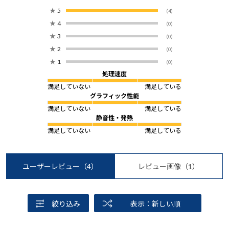
★
5
(4)
★
4
(0)
★
3
(0)
★
2
(0)
★
1
(0)
処理速度
満足していない
満足している
グラフィック性能
満足していない
満足している
静音性・発熱
満足していない
満足している
ユーザーレビュー
（4）
レビュー画像
（1）
絞り込み
表示：新しい順