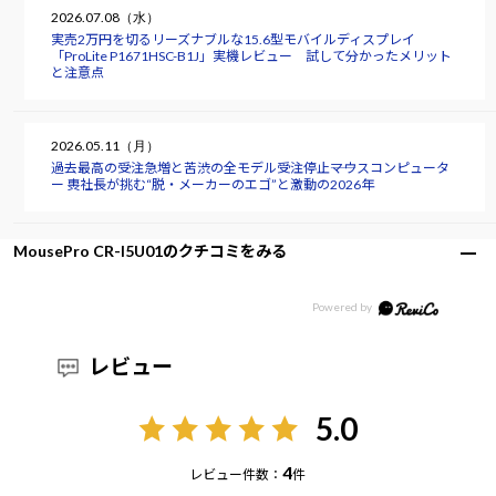
2026.07.08（水）
実売2万円を切るリーズナブルな15.6型モバイルディスプレイ
「ProLite P1671HSC-B1J」実機レビュー 試して分かったメリット
と注意点
2026.05.11（月）
過去最高の受注急増と苦渋の全モデル受注停止――マウスコンピュータ
ー 軣社長が挑む“脱・メーカーのエゴ”と激動の2026年
MousePro CR-I5U01のクチコミをみる
レビュー
5.0
4
レビュー件数：
件