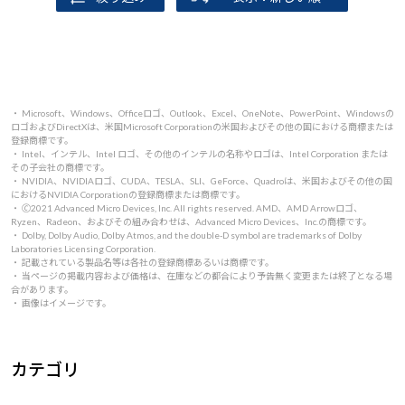
・ Microsoft、Windows、Officeロゴ、Outlook、Excel、OneNote、PowerPoint、Windowsの
ロゴおよびDirectXは、米国Microsoft Corporationの米国およびその他の国における商標または
登録商標です。
・ Intel、インテル、Intel ロゴ、その他のインテルの名称やロゴは、Intel Corporation または
その子会社の商標です。
・ NVIDIA、NVIDIAロゴ、CUDA、TESLA、SLI、GeForce、Quadroは、米国およびその他の国
におけるNVIDIA Corporationの登録商標または商標です。
・ 🄫2021 Advanced Micro Devices, Inc. All rights reserved. AMD、AMD Arrowロゴ、
Ryzen、Radeon、およびその組み合わせは、Advanced Micro Devices、Inc.の商標です。
・ Dolby, Dolby Audio, Dolby Atmos, and the double-D symbol are trademarks of Dolby
Laboratories Licensing Corporation.
・ 記載されている製品名等は各社の登録商標あるいは商標です。
・ 当ページの掲載内容および価格は、在庫などの都合により予告無く変更または終了となる場
合があります。
・ 画像はイメージです。
カテゴリ