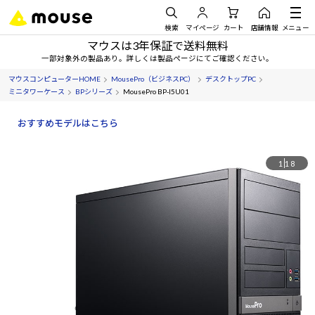
検索
マイページ
カート
店舗情報
メニュー
マウスは3年保証で送料無料
一部対象外の製品あり。詳しくは製品ページにてご確認ください。
マウスコンピューターHOME
MousePro（ビジネスPC）
デスクトップPC
ミニタワーケース
BPシリーズ
MousePro BP-I5U01
おすすめモデルはこちら
1
18