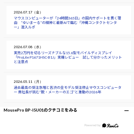
2026.07.17（金）
マウスコンピューターが「24時間365日」の国内サポートを貫く理
由 “ゆいまーる”の精神と最新AIで臨む「沖縄コンタクトセンタ
ー」潜入ルポ
2026.07.08（水）
実売2万円を切るリーズナブルな15.6型モバイルディスプレイ
「ProLite P1671HSC-B1J」実機レビュー 試して分かったメリット
と注意点
2026.05.11（月）
過去最高の受注急増と苦渋の全モデル受注停止――マウスコンピュータ
ー 軣社長が挑む“脱・メーカーのエゴ”と激動の2026年
MousePro BP-I5U01のクチコミをみる