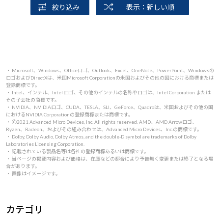
絞り込み
表示：新しい順
・ Microsoft、Windows、Officeロゴ、Outlook、Excel、OneNote、PowerPoint、Windowsの
ロゴおよびDirectXは、米国Microsoft Corporationの米国およびその他の国における商標または
登録商標です。
・ Intel、インテル、Intel ロゴ、その他のインテルの名称やロゴは、Intel Corporation または
その子会社の商標です。
・ NVIDIA、NVIDIAロゴ、CUDA、TESLA、SLI、GeForce、Quadroは、米国およびその他の国
におけるNVIDIA Corporationの登録商標または商標です。
・ 🄫2021 Advanced Micro Devices, Inc. All rights reserved. AMD、AMD Arrowロゴ、
Ryzen、Radeon、およびその組み合わせは、Advanced Micro Devices、Inc.の商標です。
・ Dolby, Dolby Audio, Dolby Atmos, and the double-D symbol are trademarks of Dolby
Laboratories Licensing Corporation.
・ 記載されている製品名等は各社の登録商標あるいは商標です。
・ 当ページの掲載内容および価格は、在庫などの都合により予告無く変更または終了となる場
合があります。
・ 画像はイメージです。
カテゴリ