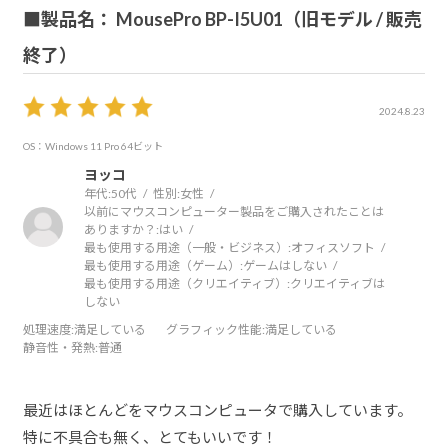
■製品名： MousePro BP-I5U01（旧モデル / 販売
終了）
2024.8.23
OS：Windows 11 Pro 64ビット
ヨッコ
年代:
50代
性別:
女性
以前にマウスコンピューター製品をご購入されたことは
ありますか？:
はい
最も使用する用途（一般・ビジネス）:
オフィスソフト
最も使用する用途（ゲーム）:
ゲームはしない
最も使用する用途（クリエイティブ）:
クリエイティブは
しない
処理速度
:満足している
グラフィック性能
:満足している
静音性・発熱
:普通
最近はほとんどをマウスコンピュータで購入しています。
特に不具合も無く、とてもいいです！