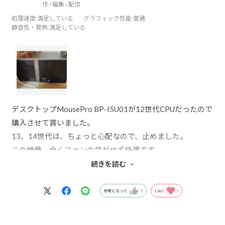
作 / 編集 / 配信
処理速度
:満足している
グラフィック性能
:普通
静音性・発熱
:満足している
デスクトップMousePro BP-I5U01が12世代CPUだったので
購入させて貰いました。
13、14世代は、ちょっと心配なので、止めました。
この機種、全くファンの音がせず快適です。
回復ドライブ32GBの作成に1時間以上掛かるなんて閉口し
続きを読む
ましたが、それ以外は、快適過ぎです。
特筆すべきは、SATAドライブが搭載できないゲーミングPC
参考になった
0
Like!
0
が増えている中で4個も搭載できるのはあ
りがたいです。