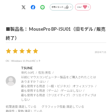
参考になった
0
Like!
0
■製品名： MousePro BP-I5U01（旧モデル / 販売
終了）
2024.7.11
OS：Windows 11 Pro 64ビット
TSUNE
年代:
50代
性別:
男性
以前にマウスコンピューター製品をご購入されたことは
ありますか？:
はい
最も使用する用途（一般・ビジネス）:
オフィスソフト
最も使用する用途（ゲーム）:
ゲームはしない
最も使用する用途（クリエイティブ）:
クリエイティブは
しない
処理速度
:満足している
グラフィック性能
:満足している
静音性・発熱
:満足している