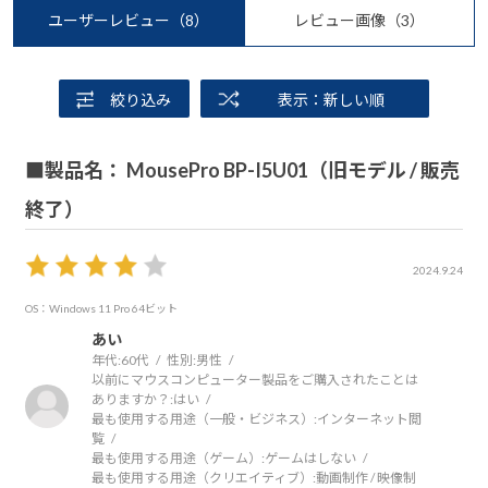
ユーザーレビュー
（8）
レビュー画像
（3）
絞り込み
表示：新しい順
■製品名： MousePro BP-I5U01（旧モデル / 販売
終了）
2024.9.24
OS：Windows 11 Pro 64ビット
あい
年代:
60代
性別:
男性
以前にマウスコンピューター製品をご購入されたことは
ありますか？:
はい
最も使用する用途（一般・ビジネス）:
インターネット閲
覧
最も使用する用途（ゲーム）:
ゲームはしない
最も使用する用途（クリエイティブ）:
動画制作 / 映像制