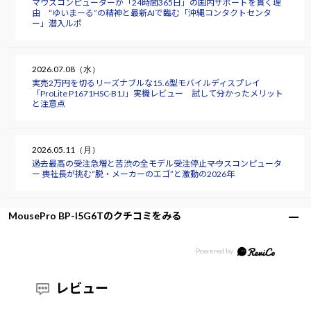
マウスコンピューターが「24時間365日」の国内サポートを貫く理
由 “ゆいまーる”の精神と最新AIで臨む「沖縄コンタクトセンタ
ー」潜入ルポ
2026.07.08（水）
実売2万円を切るリーズナブルな15.6型モバイルディスプレイ
「ProLite P1671HSC-B1J」実機レビュー 試して分かったメリット
と注意点
2026.05.11（月）
過去最高の受注急増と苦渋の全モデル受注停止――マウスコンピュータ
ー 軣社長が挑む“脱・メーカーのエゴ”と激動の2026年
MousePro BP-I5G6Tのクチコミをみる
レビュー