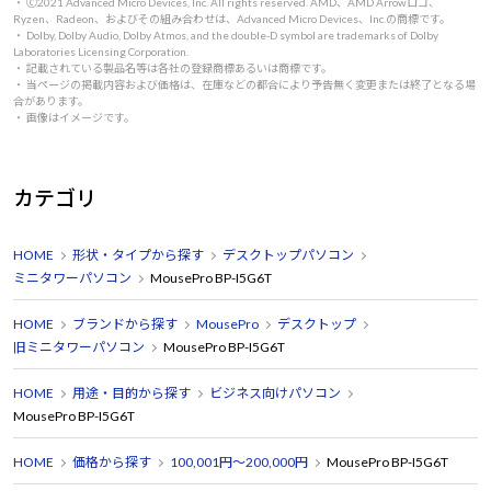
・ 🄫2021 Advanced Micro Devices, Inc. All rights reserved. AMD、AMD Arrowロゴ、
Ryzen、Radeon、およびその組み合わせは、Advanced Micro Devices、Inc.の商標です。
・ Dolby, Dolby Audio, Dolby Atmos, and the double-D symbol are trademarks of Dolby
Laboratories Licensing Corporation.
・ 記載されている製品名等は各社の登録商標あるいは商標です。
・ 当ページの掲載内容および価格は、在庫などの都合により予告無く変更または終了となる場
合があります。
・ 画像はイメージです。
カテゴリ
HOME
形状・タイプから探す
デスクトップパソコン
ミニタワーパソコン
MousePro BP-I5G6T
HOME
ブランドから探す
MousePro
デスクトップ
旧ミニタワーパソコン
MousePro BP-I5G6T
HOME
用途・目的から探す
ビジネス向けパソコン
MousePro BP-I5G6T
HOME
価格から探す
100,001円～200,000円
MousePro BP-I5G6T