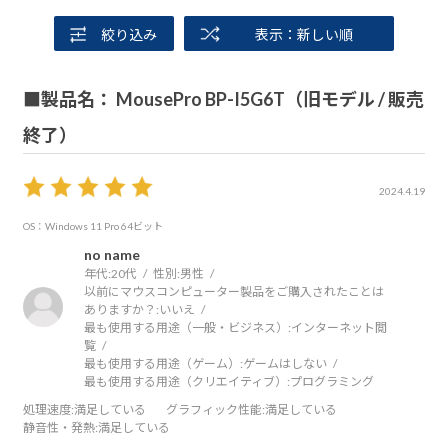
絞り込み
表示：新しい順
■製品名： MousePro BP-I5G6T（旧モデル / 販売
終了）
2024.4.19
OS：Windows 11 Pro 64ビット
no name
年代:
20代
性別:
男性
以前にマウスコンピューター製品をご購入されたことは
ありますか？:
いいえ
最も使用する用途（一般・ビジネス）:
インターネット閲
覧
最も使用する用途（ゲーム）:
ゲームはしない
最も使用する用途（クリエイティブ）:
プログラミング
処理速度
:満足している
グラフィック性能
:満足している
静音性・発熱
:満足している