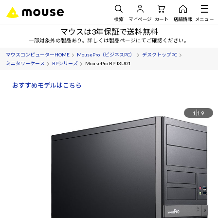
検索
マイページ
カート
店舗情報
メニュー
マウスは3年保証で送料無料
一部対象外の製品あり。詳しくは製品ページにてご確認ください。
マウスコンピューターHOME
MousePro（ビジネスPC）
デスクトップPC
ミニタワーケース
BPシリーズ
MousePro BP-I3U01
おすすめモデルはこちら
1
19