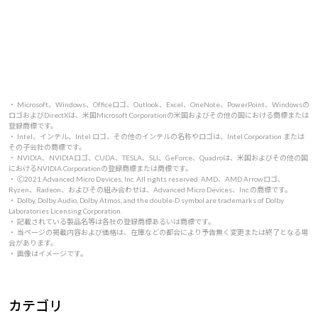
・ Microsoft、Windows、Officeロゴ、Outlook、Excel、OneNote、PowerPoint、Windowsの
ロゴおよびDirectXは、米国Microsoft Corporationの米国およびその他の国における商標または
登録商標です。
・ Intel、インテル、Intel ロゴ、その他のインテルの名称やロゴは、Intel Corporation または
その子会社の商標です。
・ NVIDIA、NVIDIAロゴ、CUDA、TESLA、SLI、GeForce、Quadroは、米国およびその他の国
におけるNVIDIA Corporationの登録商標または商標です。
・ 🄫2021 Advanced Micro Devices, Inc. All rights reserved. AMD、AMD Arrowロゴ、
Ryzen、Radeon、およびその組み合わせは、Advanced Micro Devices、Inc.の商標です。
・ Dolby, Dolby Audio, Dolby Atmos, and the double-D symbol are trademarks of Dolby
Laboratories Licensing Corporation.
・ 記載されている製品名等は各社の登録商標あるいは商標です。
・ 当ページの掲載内容および価格は、在庫などの都合により予告無く変更または終了となる場
合があります。
・ 画像はイメージです。
カテゴリ