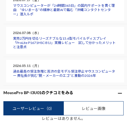
マウスコンピューターが「24時間365日」の国内サポートを貫く理
由 “ゆいまーる”の精神と最新AIで臨む「沖縄コンタクトセンタ
ー」潜入ルポ
2026.07.08（水）
実売2万円を切るリーズナブルな15.6型モバイルディスプレイ
「ProLite P1671HSC-B1J」実機レビュー 試して分かったメリット
と注意点
2026.05.11（月）
過去最高の受注急増と苦渋の全モデル受注停止――マウスコンピュータ
ー 軣社長が挑む“脱・メーカーのエゴ”と激動の2026年
MousePro BP-I3U01のクチコミをみる
ユーザーレビュー
（0）
レビュー画像
レビューはありません。