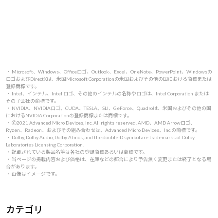
・ Microsoft、Windows、Officeロゴ、Outlook、Excel、OneNote、PowerPoint、Windowsの
ロゴおよびDirectXは、米国Microsoft Corporationの米国およびその他の国における商標または
登録商標です。
・ Intel、インテル、Intel ロゴ、その他のインテルの名称やロゴは、Intel Corporation または
その子会社の商標です。
・ NVIDIA、NVIDIAロゴ、CUDA、TESLA、SLI、GeForce、Quadroは、米国およびその他の国
におけるNVIDIA Corporationの登録商標または商標です。
・ 🄫2021 Advanced Micro Devices, Inc. All rights reserved. AMD、AMD Arrowロゴ、
Ryzen、Radeon、およびその組み合わせは、Advanced Micro Devices、Inc.の商標です。
・ Dolby, Dolby Audio, Dolby Atmos, and the double-D symbol are trademarks of Dolby
Laboratories Licensing Corporation.
・ 記載されている製品名等は各社の登録商標あるいは商標です。
・ 当ページの掲載内容および価格は、在庫などの都合により予告無く変更または終了となる場
合があります。
・ 画像はイメージです。
カテゴリ