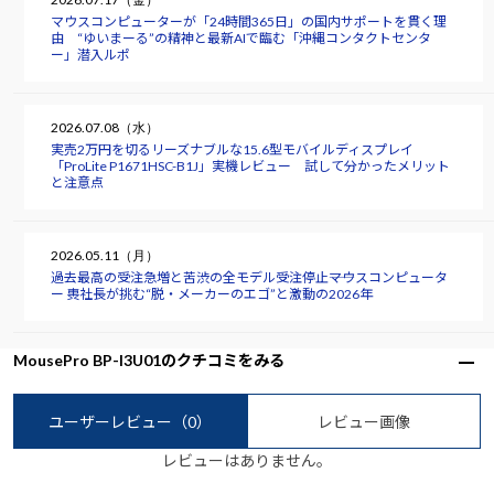
マウスコンピューターが「24時間365日」の国内サポートを貫く理
由 “ゆいまーる”の精神と最新AIで臨む「沖縄コンタクトセンタ
ー」潜入ルポ
2026.07.08（水）
実売2万円を切るリーズナブルな15.6型モバイルディスプレイ
「ProLite P1671HSC-B1J」実機レビュー 試して分かったメリット
と注意点
2026.05.11（月）
過去最高の受注急増と苦渋の全モデル受注停止――マウスコンピュータ
ー 軣社長が挑む“脱・メーカーのエゴ”と激動の2026年
MousePro BP-I3U01のクチコミをみる
ユーザーレビュー
（0）
レビュー画像
レビューはありません。