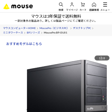
検索
マイページ
カート
店舗情報
メニュー
マウスは3年保証で送料無料
一部対象外の製品あり。詳しくは製品ページにてご確認ください。
マウスコンピューターHOME
MousePro（ビジネスPC）
デスクトップPC
ミニタワーケース
BPシリーズ
MousePro BP-I3U01
おすすめモデルはこちら
1
18