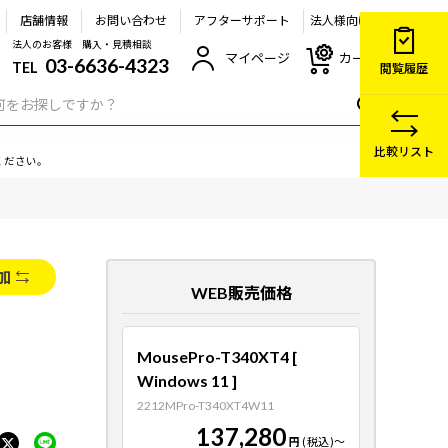
店舗情報
お問い合わせ
アフターサポート
法人様向け
法人のお客様 購入・見積相談
マイページ
カート
03-6636-4323
TEL
閲覧履歴
比較リスト
ください。
加
WEB販売価格
MousePro-T340XT4 [
Windows 11 ]
2212MPro-T340XT4W11
137,280
円
(税込)
～