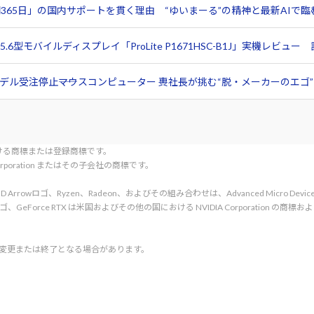
365日」の国内サポートを貫く理由 “ゆいまーる”の精神と最新AIで
6型モバイルディスプレイ「ProLite P1671HSC-B1J」実機レビ
ル受注停止――マウスコンピューター 軣社長が挑む“脱・メーカーのエゴ”と
tionにおける商標または登録商標です。
l Corporation またはその子会社の商標です。
rved. AMD、AMD Arrowロゴ、Ryzen、Radeon、およびその組み合わせは、Advanced Micro De
d. NVIDIA、NVIDIA ロゴ、GeForce RTX は米国およびその他の国における NVIDIA C
く変更または終了となる場合があります。