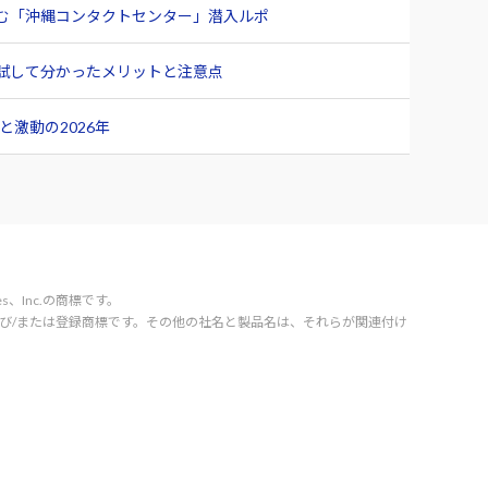
臨む「沖縄コンタクトセンター」潜入ルポ
ュー 試して分かったメリットと注意点
激動の2026年
vices、Inc.の商標です。
orporation の商標および/または登録商標です。その他の社名と製品名は、それらが関連付け