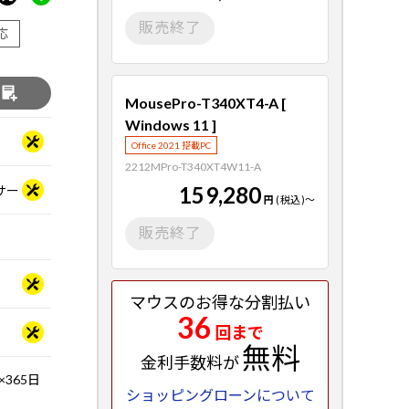
販売終了
応
る
MousePro-T340XT4-A [
Windows 11 ]
Office 2021 搭載PC
2212MPro-T340XT4W11-A
159,280
ッサー
円
(税込)
～
販売終了
マウスのお得な分割払い
36
回まで
無料
金利手数料が
365日
ショッピングローンについて