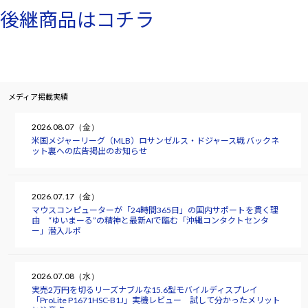
後継商品はコチラ
メディア掲載実績
2026.08.07（金）
米国メジャーリーグ（MLB）ロサンゼルス・ドジャース戦 バックネ
ット裏への広告掲出のお知らせ
2026.07.17（金）
マウスコンピューターが「24時間365日」の国内サポートを貫く理
由 “ゆいまーる”の精神と最新AIで臨む「沖縄コンタクトセンタ
ー」潜入ルポ
2026.07.08（水）
実売2万円を切るリーズナブルな15.6型モバイルディスプレイ
「ProLite P1671HSC-B1J」実機レビュー 試して分かったメリット