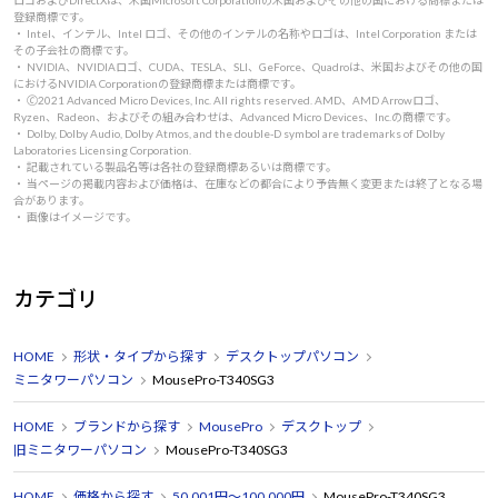
ロゴおよびDirectXは、米国Microsoft Corporationの米国およびその他の国における商標または
登録商標です。
・ Intel、インテル、Intel ロゴ、その他のインテルの名称やロゴは、Intel Corporation または
その子会社の商標です。
・ NVIDIA、NVIDIAロゴ、CUDA、TESLA、SLI、GeForce、Quadroは、米国およびその他の国
におけるNVIDIA Corporationの登録商標または商標です。
・ 🄫2021 Advanced Micro Devices, Inc. All rights reserved. AMD、AMD Arrowロゴ、
Ryzen、Radeon、およびその組み合わせは、Advanced Micro Devices、Inc.の商標です。
・ Dolby, Dolby Audio, Dolby Atmos, and the double-D symbol are trademarks of Dolby
Laboratories Licensing Corporation.
・ 記載されている製品名等は各社の登録商標あるいは商標です。
・ 当ページの掲載内容および価格は、在庫などの都合により予告無く変更または終了となる場
合があります。
・ 画像はイメージです。
カテゴリ
HOME
形状・タイプから探す
デスクトップパソコン
ミニタワーパソコン
MousePro-T340SG3
HOME
ブランドから探す
MousePro
デスクトップ
旧ミニタワーパソコン
MousePro-T340SG3
HOME
価格から探す
50,001円～100,000円
MousePro-T340SG3