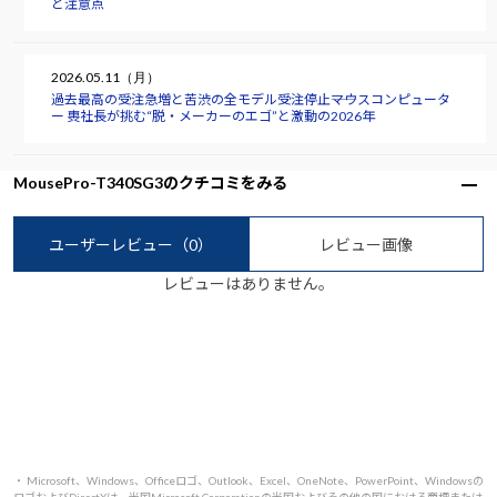
と注意点
2026.05.11（月）
過去最高の受注急増と苦渋の全モデル受注停止――マウスコンピュータ
ー 軣社長が挑む“脱・メーカーのエゴ”と激動の2026年
MousePro-T340SG3のクチコミをみる
ユーザーレビュー
（0）
レビュー画像
レビューはありません。
・ Microsoft、Windows、Officeロゴ、Outlook、Excel、OneNote、PowerPoint、Windowsの