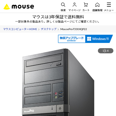
検索
マイページ
カート
店舗情報
メニュー
マウスは3年保証で送料無料
一部対象外の製品あり。詳しくは製品ページにてご確認ください。
マウスコンピューターHOME
デスクトップ
MousePro-T330XQP22
1
14