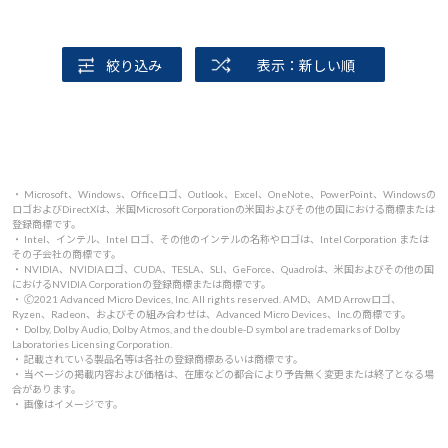
絞り込み
表示：新しい順
・ Microsoft、Windows、Officeロゴ、Outlook、Excel、OneNote、PowerPoint、Windowsの
ロゴおよびDirectXは、米国Microsoft Corporationの米国およびその他の国における商標または
登録商標です。
・ Intel、インテル、Intel ロゴ、その他のインテルの名称やロゴは、Intel Corporation または
その子会社の商標です。
・ NVIDIA、NVIDIAロゴ、CUDA、TESLA、SLI、GeForce、Quadroは、米国およびその他の国
におけるNVIDIA Corporationの登録商標または商標です。
・ 🄫2021 Advanced Micro Devices, Inc. All rights reserved. AMD、AMD Arrowロゴ、
Ryzen、Radeon、およびその組み合わせは、Advanced Micro Devices、Inc.の商標です。
・ Dolby, Dolby Audio, Dolby Atmos, and the double-D symbol are trademarks of Dolby
Laboratories Licensing Corporation.
・ 記載されている製品名等は各社の登録商標あるいは商標です。
・ 当ページの掲載内容および価格は、在庫などの都合により予告無く変更または終了となる場
合があります。
・ 画像はイメージです。