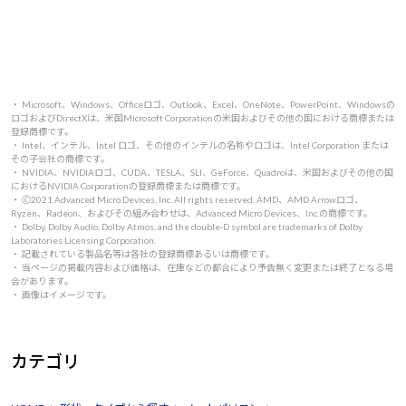
・ Microsoft、Windows、Officeロゴ、Outlook、Excel、OneNote、PowerPoint、Windowsの
ロゴおよびDirectXは、米国Microsoft Corporationの米国およびその他の国における商標または
登録商標です。
・ Intel、インテル、Intel ロゴ、その他のインテルの名称やロゴは、Intel Corporation または
その子会社の商標です。
・ NVIDIA、NVIDIAロゴ、CUDA、TESLA、SLI、GeForce、Quadroは、米国およびその他の国
におけるNVIDIA Corporationの登録商標または商標です。
・ 🄫2021 Advanced Micro Devices, Inc. All rights reserved. AMD、AMD Arrowロゴ、
Ryzen、Radeon、およびその組み合わせは、Advanced Micro Devices、Inc.の商標です。
・ Dolby, Dolby Audio, Dolby Atmos, and the double-D symbol are trademarks of Dolby
Laboratories Licensing Corporation.
・ 記載されている製品名等は各社の登録商標あるいは商標です。
・ 当ページの掲載内容および価格は、在庫などの都合により予告無く変更または終了となる場
合があります。
・ 画像はイメージです。
カテゴリ