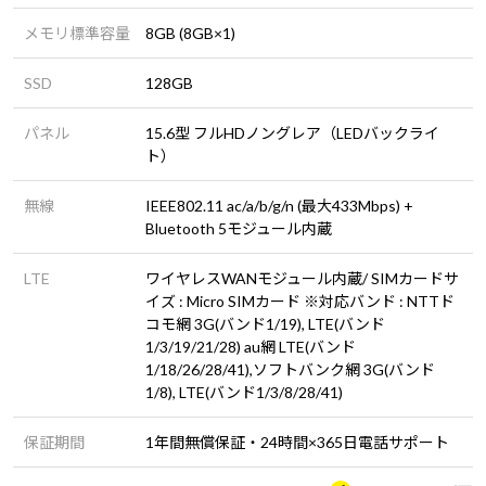
メモリ標準容量
8GB (8GB×1)
SSD
128GB
パネル
15.6型 フルHDノングレア（LEDバックライ
ト）
無線
IEEE802.11 ac/a/b/g/n (最大433Mbps) +
Bluetooth 5モジュール内蔵
LTE
ワイヤレスWANモジュール内蔵/ SIMカードサ
イズ : Micro SIMカード ※対応バンド : NTTド
コモ網 3G(バンド1/19), LTE(バンド
1/3/19/21/28) au網 LTE(バンド
1/18/26/28/41),ソフトバンク網 3G(バンド
1/8), LTE(バンド1/3/8/28/41)
保証期間
1年間無償保証・24時間×365日電話サポート