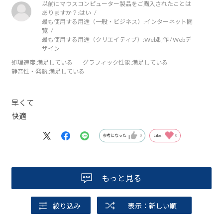
以前にマウスコンピューター製品をご購入されたことは
ありますか？:
はい
最も使用する用途（一般・ビジネス）:
インターネット閲
覧
最も使用する用途（クリエイティブ）:
Web制作 / Webデ
ザイン
処理速度
:満足している
グラフィック性能
:満足している
静音性・発熱
:満足している
早くて
快適
参考になった
0
Like!
0
もっと見る
絞り込み
表示：新しい順