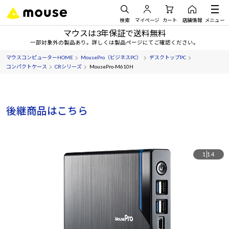
検索
マイページ
カート
店舗情報
メニュー
マウスは3年保証で送料無料
一部対象外の製品あり。詳しくは製品ページにてご確認ください。
マウスコンピューターHOME
MousePro（ビジネスPC）
デスクトップPC
コンパクトケース
CRシリーズ
MousePro-M610H
後継商品はこちら
1
14