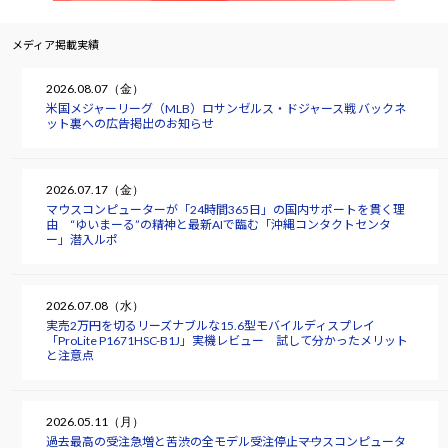
メディア掲載実績
2026.08.07（金）
米国メジャーリーグ（MLB）ロサンゼルス・ドジャース戦 バックネ
ット裏への広告掲出のお知らせ
2026.07.17（金）
マウスコンピューターが「24時間365日」の国内サポートを貫く理
由 “ゆいまーる”の精神と最新AIで臨む「沖縄コンタクトセンタ
ー」潜入ルポ
2026.07.08（水）
実売2万円を切るリーズナブルな15.6型モバイルディスプレイ
「ProLite P1671HSC-B1J」実機レビュー 試して分かったメリット
と注意点
2026.05.11（月）
過去最高の受注急増と苦渋の全モデル受注停止――マウスコンピュータ