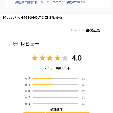
ー 軣社長が挑む“脱・メーカーのエゴ”と激動の2026年
MousePro-M610Hのクチコミをみる
レビュー
4.0
5
レビュー件数：
件
★
5
(2)
★
4
(2)
★
3
(0)
★
2
(1)
★
1
(0)
処理速度