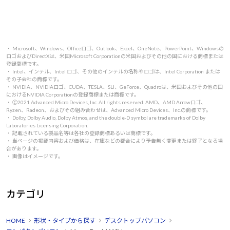
・ Microsoft、Windows、Officeロゴ、Outlook、Excel、OneNote、PowerPoint、Windowsの
ロゴおよびDirectXは、米国Microsoft Corporationの米国およびその他の国における商標または
登録商標です。
・ Intel、インテル、Intel ロゴ、その他のインテルの名称やロゴは、Intel Corporation または
その子会社の商標です。
・ NVIDIA、NVIDIAロゴ、CUDA、TESLA、SLI、GeForce、Quadroは、米国およびその他の国
におけるNVIDIA Corporationの登録商標または商標です。
・ 🄫2021 Advanced Micro Devices, Inc. All rights reserved. AMD、AMD Arrowロゴ、
Ryzen、Radeon、およびその組み合わせは、Advanced Micro Devices、Inc.の商標です。
・ Dolby, Dolby Audio, Dolby Atmos, and the double-D symbol are trademarks of Dolby
Laboratories Licensing Corporation.
・ 記載されている製品名等は各社の登録商標あるいは商標です。
・ 当ページの掲載内容および価格は、在庫などの都合により予告無く変更または終了となる場
合があります。
・ 画像はイメージです。
カテゴリ
HOME
形状・タイプから探す
デスクトップパソコン