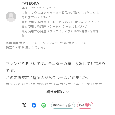
TATEOKA
年代:
50代
性別:
男性
以前にマウスコンピューター製品をご購入されたことは
ありますか？:
はい
最も使用する用途（一般・ビジネス）:
オフィスソフト
最も使用する用途（ゲーム）:
ゲームはしない
最も使用する用途（クリエイティブ）:
RAW現像 / 写真編
集
処理速度
:満足している
グラフィック性能
:満足している
静音性・発熱
:満足していない
ファンがうるさいです。モニターの裏に設置しても耳障り
です。
私の前後左右に座る人からクレームが来ました。
支払った料金に対するパフォーマンスは満足しています。
起動は早いしストレスありません。
続きを読む
しかし、周りの迷惑になるので使うことができません。
せっかくのパソコンですが、使い道がなくなりました。
参考になった
0
Like!
0
非常に残念です。