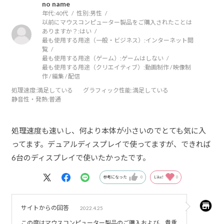
no name
年代:
40代
性別:
男性
以前にマウスコンピューター製品をご購入されたことは
ありますか？:
はい
最も使用する用途（一般・ビジネス）:
インターネット閲
覧
最も使用する用途（ゲーム）:
ゲームはしない
最も使用する用途（クリエイティブ）:
動画制作 / 映像制
作 / 編集 / 配信
処理速度
:満足している
グラフィック性能
:満足している
静音性・発熱
:普通
処理速度も速いし、何より本体が小さいのでとても気に入
ってます。デュアルディスプレイで使ってますが、できれば
6台のディスプレイで使いたかったです。
参考になった
0
Like!
0
サイトからの回答
2022.4.25
この度はマウスコンピューター製品のご購入および、貴重