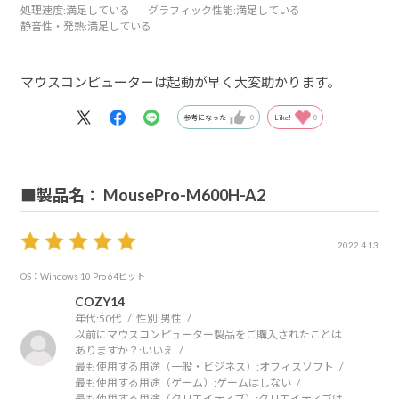
処理速度
:満足している
グラフィック性能
:満足している
静音性・発熱
:満足している
マウスコンピューターは起動が早く大変助かります。
参考になった
0
Like!
0
■製品名： MousePro-M600H-A2
2022.4.13
OS：Windows 10 Pro 64ビット
COZY14
年代:
50代
性別:
男性
以前にマウスコンピューター製品をご購入されたことは
ありますか？:
いいえ
最も使用する用途（一般・ビジネス）:
オフィスソフト
最も使用する用途（ゲーム）:
ゲームはしない
最も使用する用途（クリエイティブ）:
クリエイティブは