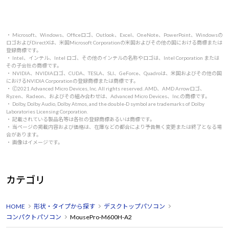
・ Microsoft、Windows、Officeロゴ、Outlook、Excel、OneNote、PowerPoint、Windowsの
ロゴおよびDirectXは、米国Microsoft Corporationの米国およびその他の国における商標または
登録商標です。
・ Intel、インテル、Intel ロゴ、その他のインテルの名称やロゴは、Intel Corporation または
その子会社の商標です。
・ NVIDIA、NVIDIAロゴ、CUDA、TESLA、SLI、GeForce、Quadroは、米国およびその他の国
におけるNVIDIA Corporationの登録商標または商標です。
・ 🄫2021 Advanced Micro Devices, Inc. All rights reserved. AMD、AMD Arrowロゴ、
Ryzen、Radeon、およびその組み合わせは、Advanced Micro Devices、Inc.の商標です。
・ Dolby, Dolby Audio, Dolby Atmos, and the double-D symbol are trademarks of Dolby
Laboratories Licensing Corporation.
・ 記載されている製品名等は各社の登録商標あるいは商標です。
・ 当ページの掲載内容および価格は、在庫などの都合により予告無く変更または終了となる場
合があります。
・ 画像はイメージです。
カテゴリ
HOME
形状・タイプから探す
デスクトップパソコン
コンパクトパソコン
MousePro-M600H-A2