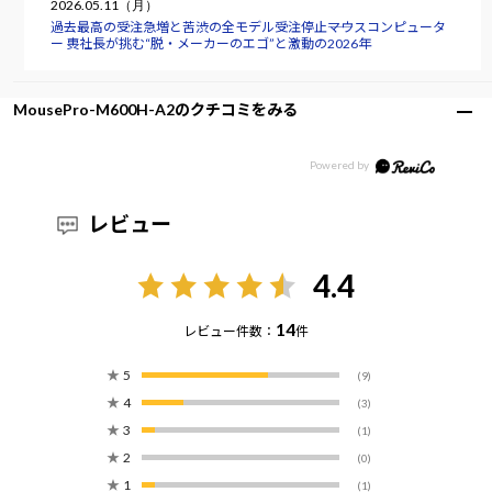
2026.05.11（月）
過去最高の受注急増と苦渋の全モデル受注停止――マウスコンピュータ
ー 軣社長が挑む“脱・メーカーのエゴ”と激動の2026年
MousePro-M600H-A2のクチコミをみる
レビュー
4.4
14
レビュー件数：
件
★
5
(9)
★
4
(3)
★
3
(1)
★
2
(0)
★
1
(1)