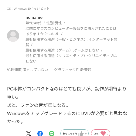
OS：Windows 10 Pro 64ビット
no name
年代:
40代
性別:
男性
以前にマウスコンピューター製品をご購入されたことは
ありますか？:
いいえ
最も使用する用途（一般・ビジネス）:
インターネット閲
覧
最も使用する用途（ゲーム）:
ゲームはしない
最も使用する用途（クリエイティブ）:
クリエイティブは
しない
処理速度
:満足していない
グラフィック性能
:普通
PC本体がコンパクトなのはとても良いが、動作が期待より
重い。
あと、ファンの音が気になる。
WindowsをアップグレードするのにDVDが必要だと思わな
かった。
参考になった
0
Like!
0