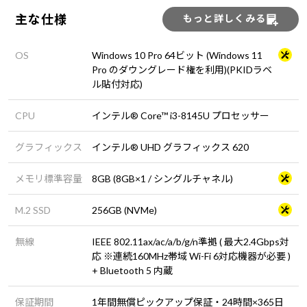
主な仕様
もっと詳しくみる
OS
Windows 10 Pro 64ビット (Windows 11
Pro のダウングレード権を利用)(PKIDラベ
ル貼付対応)
CPU
インテル® Core™ i3-8145U プロセッサー
グラフィックス
インテル® UHD グラフィックス 620
メモリ標準容量
8GB (8GB×1 / シングルチャネル)
M.2 SSD
256GB (NVMe)
無線
IEEE 802.11ax/ac/a/b/g/n準拠 ( 最大2.4Gbps対
応 ※連続160MHz帯域 Wi-Fi 6対応機器が必要 )
+ Bluetooth 5 内蔵
保証期間
1年間無償ピックアップ保証・24時間×365日