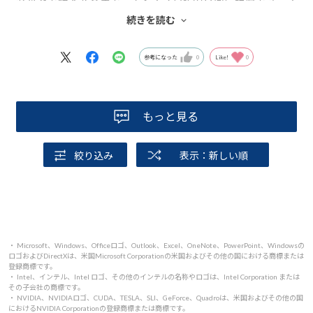
セットで購入する事で、ディスプレイの背面に設置でき、ス
ペース効率が良く、配線もまとめ易く、想定通りでした。
続きを読む
性能面では、Microsoft365を主に使用する分には申し分あ
りませんでした。
参考になった
0
Like!
0
もっと見る
絞り込み
表示：新しい順
・ Microsoft、Windows、Officeロゴ、Outlook、Excel、OneNote、PowerPoint、Windowsの
ロゴおよびDirectXは、米国Microsoft Corporationの米国およびその他の国における商標または
登録商標です。
・ Intel、インテル、Intel ロゴ、その他のインテルの名称やロゴは、Intel Corporation または
その子会社の商標です。
・ NVIDIA、NVIDIAロゴ、CUDA、TESLA、SLI、GeForce、Quadroは、米国およびその他の国
におけるNVIDIA Corporationの登録商標または商標です。