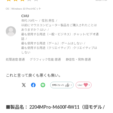
OS：Windows 10 Pro 64ビット
CHU
年代:
70代～
性別:
男性
以前にマウスコンピューター製品をご購入されたことは
ありますか？:
はい
最も使用する用途（一般・ビジネス）:
チャット/ビデオ通
話
最も使用する用途（ゲーム）:
ゲームはしない
最も使用する用途（クリエイティブ）:
クリエイティブは
しない
処理速度
:普通
グラフィック性能
:普通
静音性・発熱
:普通
これと言って良くも悪くも無い。
参考になった
0
Like!
0
■製品名： 2204MPro-M600F4W11（旧モデル /