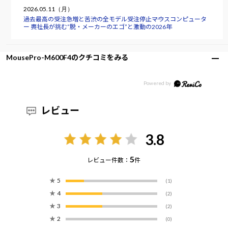
2026.05.11（月）
過去最高の受注急増と苦渋の全モデル受注停止――マウスコンピュータ
ー 軣社長が挑む“脱・メーカーのエゴ”と激動の2026年
MousePro-M600F4のクチコミをみる
レビュー
3.8
5
レビュー件数：
件
★
5
(1)
★
4
(2)
★
3
(2)
★
2
(0)