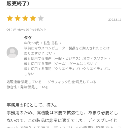
販売終了）
2022.8.16
OS：Windows 10 Pro 64ビット
タケ
年代:
50代
性別:
男性
以前にマウスコンピューター製品をご購入されたことは
ありますか？:
はい
最も使用する用途（一般・ビジネス）:
オフィスソフト
最も使用する用途（ゲーム）:
ゲームはしない
最も使用する用途（クリエイティブ）:
クリエイティブは
しない
処理速度
:満足している
グラフィック性能
:満足している
静音性・発熱
:満足している
事務用のPCとして、導入。
事務用のため、高機能は不要で拡張性も、あまり必要とし
ないので、この製品は非常に適切でした。ディスプレイと