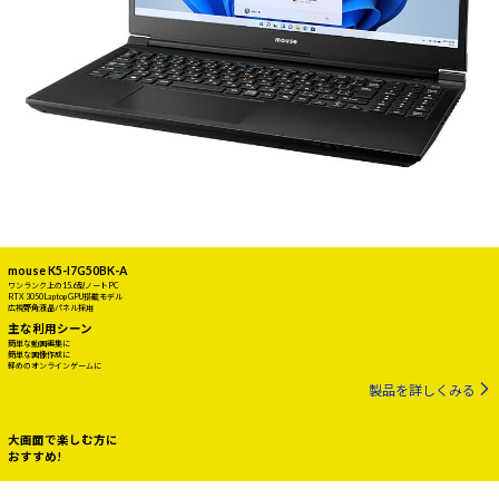
mouse K5-I7G50BK-A
ワンランク上の15.6型ノートPC
RTX 3050 Laptop GPU搭載モデル
広視野角液晶パネル採用
主な利用シーン
簡単な動画編集に
簡単な画像作成に
軽めのオンラインゲームに
製品を詳しくみる
大画面で楽しむ方に
おすすめ!