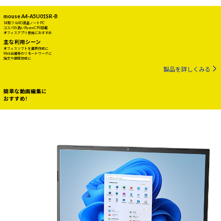
mouse A4-A5U01SR-B
14型フルHD液晶ノートPC
コスパの高いRyzen CPU搭載
オフィスアプリ使用におすすめ
主な利用シーン
オフィスソフトを書類作成に
Web会議等のリモートワークに
論文や課題作成に
製品を詳しくみる
簡単な動画編集に
おすすめ!