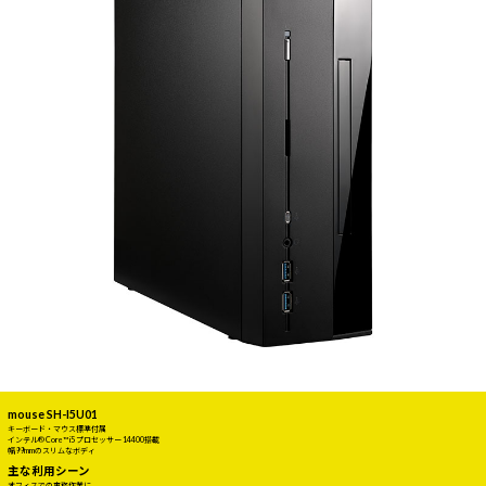
mouse SH-I5U01
キーボード・マウス標準付属
インテル® Core™ i5 プロセッサー 14400搭載
幅99mmのスリムなボディ
主な利用シーン
オフィスでの事務作業に