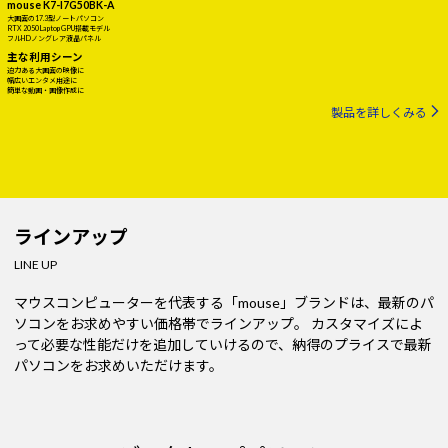
mouse K7-I7G50BK-A
大画面の17.3型ノートパソコン
RTX 2050 Laptop GPU搭載モデル
フルHDノングレア液晶パネル
主な利用シーン
迫力ある大画面の映像に
幅広いエンタメ用途に
簡単な動画・画像作成に
製品を詳しくみる
ラインアップ
LINE UP
マウスコンピューターを代表する「mouse」ブランドは、最新のパ
ソコンをお求めやすい価格帯でラインアップ。
カスタマイズによ
って必要な性能だけを追加していけるので、納得のプライスで最新
パソコンをお求めいただけます。