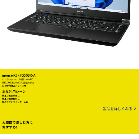
mouse K5-I7G50BK-A
ワンランク上の15.6型ノートPC
RTX 3050 Laptop GPU搭載モデル
広視野角液晶パネル採用
主な利用シーン
簡単な動画編集に
簡単な画像作成に
軽めのオンラインゲームに
製品を詳しくみる
大画面で楽しむ方に
おすすめ!