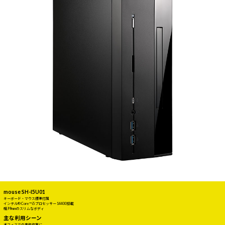
mouse SH-I5U01
キーボード・マウス標準付属
インテル® Core™ i5 プロセッサー 14400搭載
幅99mmのスリムなボディ
主な利用シーン
オフィスでの事務作業に