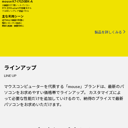
mouse K7-I7G50BK-A
大画面の17.3型ノートパソコン
RTX 2050 Laptop GPU搭載モデル
フルHDノングレア液晶パネル
主な利用シーン
迫力ある大画面の映像に
幅広いエンタメ用途に
簡単な動画・画像作成に
製品を詳しくみる
ラインアップ
LINE UP
マウスコンピューターを代表する「mouse」ブランドは、最新のパ
ソコンをお求めやすい価格帯でラインアップ。
カスタマイズによ
って必要な性能だけを追加していけるので、納得のプライスで最新
パソコンをお求めいただけます。