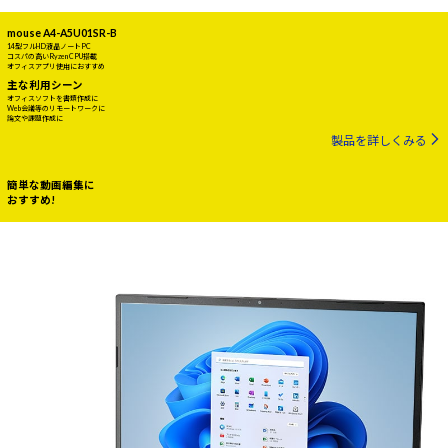
mouse A4-A5U01SR-B
14型フルHD液晶ノートPC
コスパの高いRyzen CPU搭載
オフィスアプリ使用におすすめ
主な利用シーン
オフィスソフトを書類作成に
Web会議等のリモートワークに
論文や課題作成に
製品を詳しくみる
簡単な動画編集に
おすすめ!