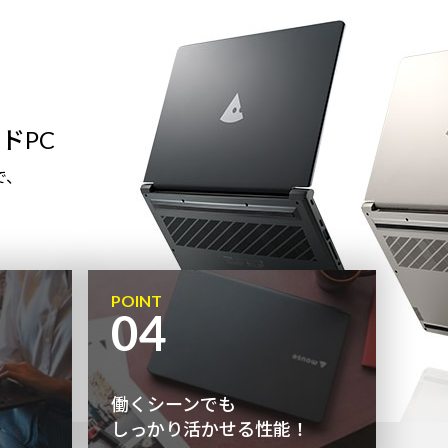
ドPC
で、
POINT
04
働くシーンでも
しっかり活かせる性能！