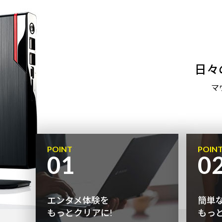
日々
マ
POINT
POIN
01
0
エンタメ体験を
簡単
もっとクリアに!
もっ