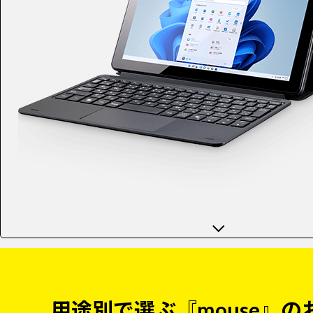
用途別で選ぶ『mouse』の