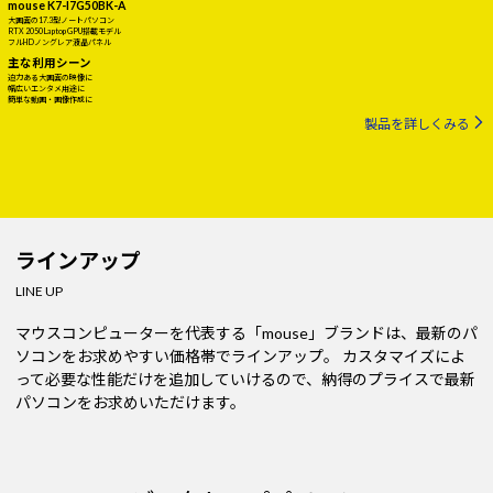
mouse K7-I7G50BK-A
大画面の17.3型ノートパソコン
RTX 2050 Laptop GPU搭載モデル
フルHDノングレア液晶パネル
主な利用シーン
迫力ある大画面の映像に
幅広いエンタメ用途に
簡単な動画・画像作成に
製品を詳しくみる
ラインアップ
LINE UP
マウスコンピューターを代表する「mouse」ブランドは、最新のパ
ソコンをお求めやすい価格帯でラインアップ。
カスタマイズによ
って必要な性能だけを追加していけるので、納得のプライスで最新
パソコンをお求めいただけます。