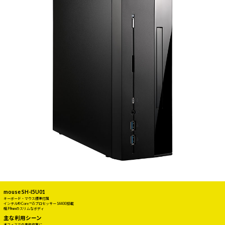
mouse SH-I5U01
キーボード・マウス標準付属
インテル® Core™ i5 プロセッサー 14400搭載
幅99mmのスリムなボディ
主な利用シーン
オフィスでの事務作業に