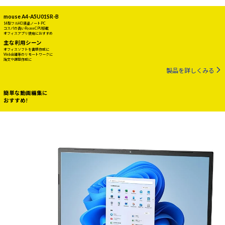
mouse A4-A5U01SR-B
14型フルHD液晶ノートPC
コスパの高いRyzen CPU搭載
オフィスアプリ使用におすすめ
主な利用シーン
オフィスソフトを書類作成に
Web会議等のリモートワークに
論文や課題作成に
製品を詳しくみる
簡単な動画編集に
おすすめ!