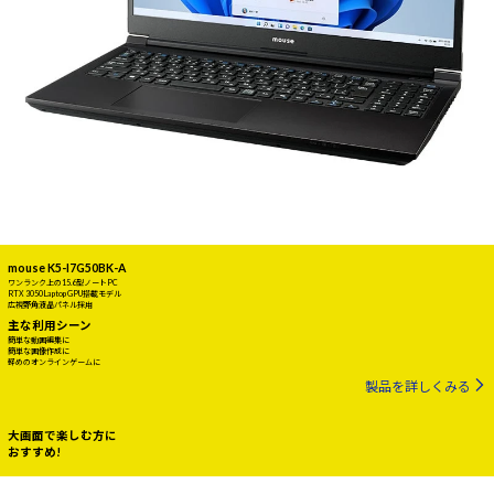
mouse K5-I7G50BK-A
ワンランク上の15.6型ノートPC
RTX 3050 Laptop GPU搭載モデル
広視野角液晶パネル採用
主な利用シーン
簡単な動画編集に
簡単な画像作成に
軽めのオンラインゲームに
製品を詳しくみる
大画面で楽しむ方に
おすすめ!