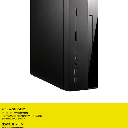
mouse SH-I5U01
キーボード・マウス標準付属
インテル® Core™ i5 プロセッサー 14400搭載
幅99mmのスリムなボディ
主な利用シーン
オフィスでの事務作業に