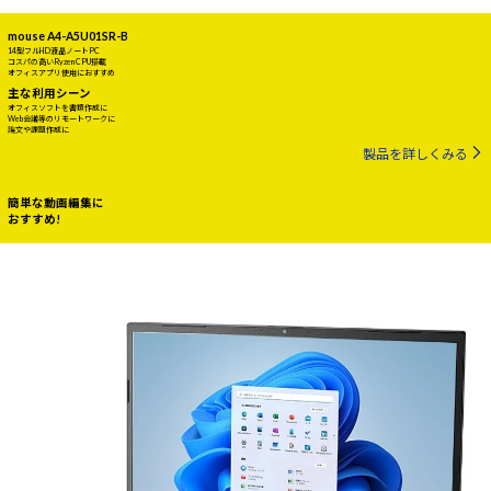
mouse A4-A5U01SR-B
14型フルHD液晶ノートPC
コスパの高いRyzen CPU搭載
オフィスアプリ使用におすすめ
主な利用シーン
オフィスソフトを書類作成に
Web会議等のリモートワークに
論文や課題作成に
製品を詳しくみる
簡単な動画編集に
おすすめ!