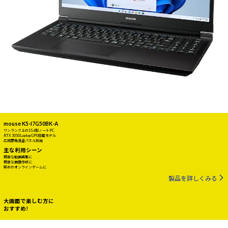
mouse K5-I7G50BK-A
ワンランク上の15.6型ノートPC
RTX 3050 Laptop GPU搭載モデル
広視野角液晶パネル採用
主な利用シーン
簡単な動画編集に
簡単な画像作成に
軽めのオンラインゲームに
製品を詳しくみる
大画面で楽しむ方に
おすすめ!