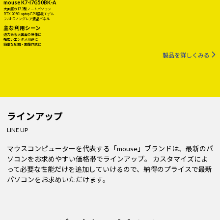
mouse K7-I7G50BK-A
大画面の17.3型ノートパソコン
RTX 2050 Laptop GPU搭載モデル
フルHDノングレア液晶パネル
主な利用シーン
迫力ある大画面の映像に
幅広いエンタメ用途に
簡単な動画・画像作成に
製品を詳しくみる
ラインアップ
LINE UP
マウスコンピューターを代表する「mouse」ブランドは、最新のパ
ソコンをお求めやすい価格帯でラインアップ。
カスタマイズによ
って必要な性能だけを追加していけるので、納得のプライスで最新
パソコンをお求めいただけます。