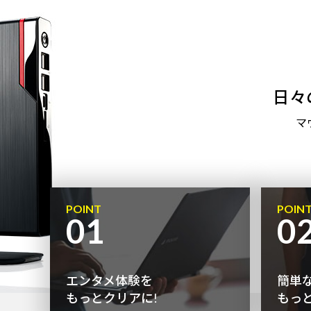
日々
マ
POINT
POIN
01
0
エンタメ体験を
簡単
もっとクリアに!
もっ