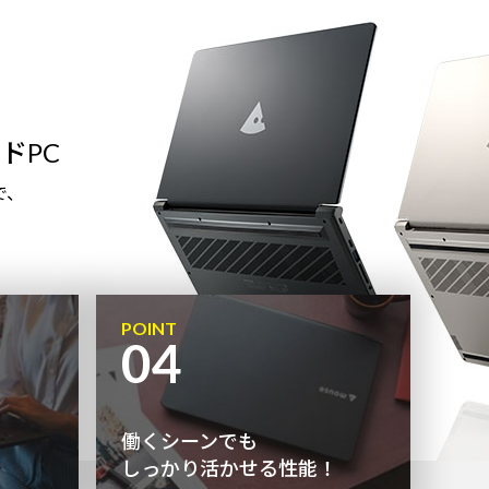
ドPC
で、
POINT
04
働くシーンでも
しっかり活かせる性能！