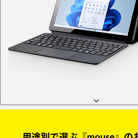
用途別で選ぶ『mouse』の