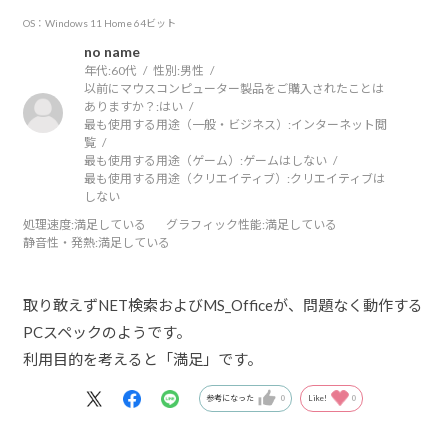
OS：Windows 11 Home 64ビット
no name
年代:
60代
性別:
男性
以前にマウスコンピューター製品をご購入されたことは
ありますか？:
はい
最も使用する用途（一般・ビジネス）:
インターネット閲
覧
最も使用する用途（ゲーム）:
ゲームはしない
最も使用する用途（クリエイティブ）:
クリエイティブは
しない
処理速度
:満足している
グラフィック性能
:満足している
静音性・発熱
:満足している
取り敢えずNET検索およびMS_Officeが、問題なく動作する
PCスペックのようです。
利用目的を考えると「満足」です。
参考になった
0
Like!
0