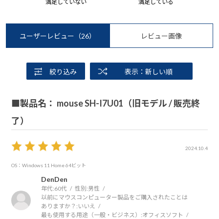
満足していない
満足している
ユーザーレビュー
（26）
レビュー画像
絞り込み
表示：新しい順
■製品名： mouse SH-I7U01（旧モデル / 販売終
了）
2024.10.4
OS：Windows 11 Home 64ビット
DenDen
年代:
60代
性別:
男性
以前にマウスコンピューター製品をご購入されたことは
ありますか？:
いいえ
最も使用する用途（一般・ビジネス）:
オフィスソフト