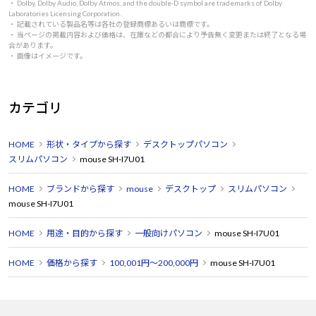
・ Dolby, Dolby Audio, Dolby Atmos, and the double-D symbol are trademarks of Dolby
Laboratories Licensing Corporation.
・ 記載されている製品名等は各社の登録商標あるいは商標です。
・ 当ページの掲載内容および価格は、在庫などの都合により予告無く変更または終了となる場
合があります。
・ 画像はイメージです。
カテゴリ
HOME
形状・タイプから探す
デスクトップパソコン
スリムパソコン
mouse SH-I7U01
HOME
ブランドから探す
mouse
デスクトップ
スリムパソコン
mouse SH-I7U01
HOME
用途・目的から探す
一般向けパソコン
mouse SH-I7U01
HOME
価格から探す
100,001円～200,000円
mouse SH-I7U01