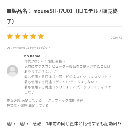
■製品名： mouse SH-I7U01（旧モデル / 販売終
了）
2024.9.5
OS：Windows 11 Home 64ビット
no name
年代:
70代～
性別:
男性
以前にマウスコンピューター製品をご購入されたことは
ありますか？:
はい
最も使用する用途（一般・ビジネス）:
オフィスソフト
最も使用する用途（ゲーム）:
ゲームはしない
最も使用する用途（クリエイティブ）:
クリエイティブは
しない
処理速度
:満足している
グラフィック性能
:普通
静音性・発熱
:満足している
速い 速い 感激 3年前の同じ筐体と比較するも起動周り