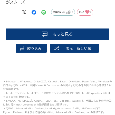
がスムーズ
参考になった
0
Like!
0
もっと見る
絞り込み
表示：新しい順
・ Microsoft、Windows、Officeロゴ、Outlook、Excel、OneNote、PowerPoint、Windowsの
ロゴおよびDirectXは、米国Microsoft Corporationの米国およびその他の国における商標または
登録商標です。
・ Intel、インテル、Intel ロゴ、その他のインテルの名称やロゴは、Intel Corporation または
その子会社の商標です。
・ NVIDIA、NVIDIAロゴ、CUDA、TESLA、SLI、GeForce、Quadroは、米国およびその他の国
におけるNVIDIA Corporationの登録商標または商標です。
・ 🄫2021 Advanced Micro Devices, Inc. All rights reserved. AMD、AMD Arrowロゴ、
Ryzen、Radeon、およびその組み合わせは、Advanced Micro Devices、Inc.の商標です。