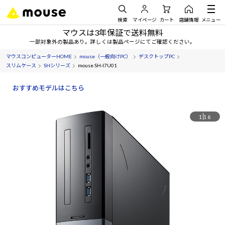
検索
マイページ
カート
店舗情報
メニュー
マウスは3年保証で送料無料
一部対象外の製品あり。詳しくは製品ページにてご確認ください。
マウスコンピューターHOME
mouse（一般向けPC）
デスクトップPC
スリムケース
SHシリーズ
mouse SH-I7U01
おすすめモデルはこちら
1
16