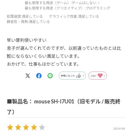
最も使用する用途（ゲーム）:
ゲームはしない
最も使用する用途（クリエイティブ）:
プログラミング
処理速度
:満足している
グラフィック性能
:満足している
静音性・発熱
:満足している
早い便利使いやすい
息子が選んでくれてのですが、以前違っていたものとは比
較にならないくらい満足しています。
おかげで、仕事もはかどっています。
参考になった
0
Like!
0
■製品名： mouse SH-I7U01（旧モデル / 販売終
了）
2024.9.8