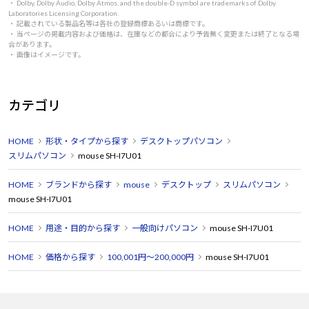
・ Dolby, Dolby Audio, Dolby Atmos, and the double-D symbol are trademarks of Dolby
Laboratories Licensing Corporation.
・ 記載されている製品名等は各社の登録商標あるいは商標です。
・ 当ページの掲載内容および価格は、在庫などの都合により予告無く変更または終了となる場
合があります。
・ 画像はイメージです。
カテゴリ
HOME
形状・タイプから探す
デスクトップパソコン
スリムパソコン
mouse SH-I7U01
HOME
ブランドから探す
mouse
デスクトップ
スリムパソコン
mouse SH-I7U01
HOME
用途・目的から探す
一般向けパソコン
mouse SH-I7U01
HOME
価格から探す
100,001円～200,000円
mouse SH-I7U01