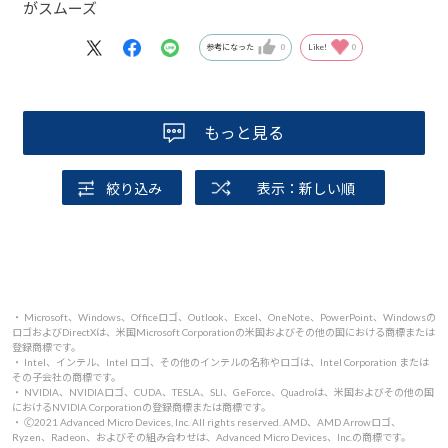
がスムーズ
参考になった
0
Like!
0
もっと見る
絞り込み
表示：新しい順
・ Microsoft、Windows、Officeロゴ、Outlook、Excel、OneNote、PowerPoint、Windowsの
ロゴおよびDirectXは、米国Microsoft Corporationの米国およびその他の国における商標または
登録商標です。
・ Intel、インテル、Intel ロゴ、その他のインテルの名称やロゴは、Intel Corporation または
その子会社の商標です。
・ NVIDIA、NVIDIAロゴ、CUDA、TESLA、SLI、GeForce、Quadroは、米国およびその他の国
におけるNVIDIA Corporationの登録商標または商標です。
・ 🄫2021 Advanced Micro Devices, Inc. All rights reserved. AMD、AMD Arrowロゴ、
Ryzen、Radeon、およびその組み合わせは、Advanced Micro Devices、Inc.の商標です。