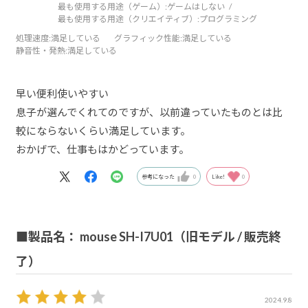
最も使用する用途（ゲーム）:
ゲームはしない
最も使用する用途（クリエイティブ）:
プログラミング
処理速度
:満足している
グラフィック性能
:満足している
静音性・発熱
:満足している
早い便利使いやすい
息子が選んでくれてのですが、以前違っていたものとは比
較にならないくらい満足しています。
おかげで、仕事もはかどっています。
参考になった
0
Like!
0
■製品名： mouse SH-I7U01（旧モデル / 販売終
了）
2024.9.8