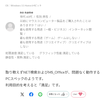
OS：Windows 11 Home 64ビット
no name
年代:
60代
性別:
男性
以前にマウスコンピューター製品をご購入されたことは
ありますか？:
はい
最も使用する用途（一般・ビジネス）:
インターネット閲
覧
最も使用する用途（ゲーム）:
ゲームはしない
最も使用する用途（クリエイティブ）:
クリエイティブは
しない
処理速度
:満足している
グラフィック性能
:満足している
静音性・発熱
:満足している
取り敢えずNET検索およびMS_Officeが、問題なく動作する
PCスペックのようです。
利用目的を考えると「満足」です。
参考になった
0
Like!
0