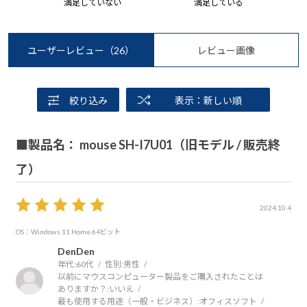
満足していない
満足している
ユーザーレビュー
（26）
レビュー画像
絞り込み
表示：新しい順
■製品名： mouse SH-I7U01（旧モデル / 販売終
了）
2024.10.4
OS：Windows 11 Home 64ビット
DenDen
年代:
60代
性別:
男性
以前にマウスコンピューター製品をご購入されたことは
ありますか？:
いいえ
最も使用する用途（一般・ビジネス）:
オフィスソフト