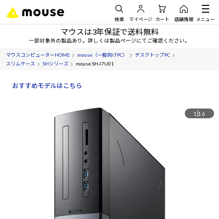
検索
マイページ
カート
店舗情報
メニュー
マウスは3年保証で送料無料
一部対象外の製品あり。詳しくは製品ページにてご確認ください。
マウスコンピューターHOME
mouse（一般向けPC）
デスクトップPC
スリムケース
SHシリーズ
mouse SH-I7U01
おすすめモデルはこちら
1
16