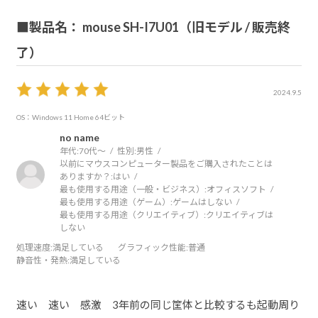
■製品名： mouse SH-I7U01（旧モデル / 販売終
了）
2024.9.5
OS：Windows 11 Home 64ビット
no name
年代:
70代～
性別:
男性
以前にマウスコンピューター製品をご購入されたことは
ありますか？:
はい
最も使用する用途（一般・ビジネス）:
オフィスソフト
最も使用する用途（ゲーム）:
ゲームはしない
最も使用する用途（クリエイティブ）:
クリエイティブは
しない
処理速度
:満足している
グラフィック性能
:普通
静音性・発熱
:満足している
速い 速い 感激 3年前の同じ筐体と比較するも起動周り