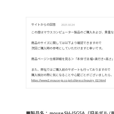
サイトからの回答
2025.10.24
この度はマウスコンピューター製品のご購入および、貴重な
商品のサイズに関しては以下より確認できますので
次回ご購入時の参考にしていただけますと幸いです。
商品ページ＞仕様詳細を見る＞「本体寸法 幅×奥行き×高さ
また、弊社ではご購入前のサポートも行っておりますので
購入検討の際に気になることや心配ごとがございましたら、
https://www2.mouse-jp.co.jp/ssl/press/inquiry_02.html
■製品名： mouse SH-I5G5A（旧モデル 