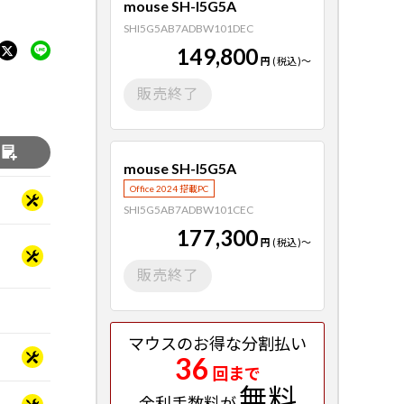
mouse SH-I5G5A
SHI5G5AB7ADBW101DEC
149,800
円
(税込)
～
販売終了
る
mouse SH-I5G5A
Office 2024 搭載PC
SHI5G5AB7ADBW101CEC
177,300
円
(税込)
～
販売終了
マウスのお得な分割払い
36
回まで
無料
金利手数料が