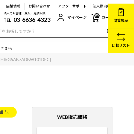
店舗情報
お問い合わせ
アフターサポート
法人様向け
法人のお客様 購入・見積相談
マイページ
カート
03-6636-4323
TEL
閲覧履歴
比較リスト
ください。
SHI5G5AB7ADBW101DEC]
加
WEB販売価格