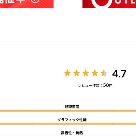
4.7
50
レビュー件数：
件
処理速度
グラフィック性能
静音性・発熱