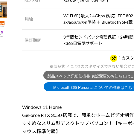
M.2 SSD
500GB (NVMe Gen4×4)
Wi-Fi 6E( 最大2.4Gbps )対応 IEEE 802
無線
ax/ac/a/b/g/n準拠 ＋ Bluetooth 5内蔵
3年間センドバック修理保証・24時間
保証期間
×365日電話サポート
カスタ
※部品状況によりカスタマイズできない場合が
Windows 11 Home
GeForce RTX 3050 搭載で、簡単なホームビデオ制
すすめなスリム型デスクトップパソコン！【キーボ
マウス標準付属】