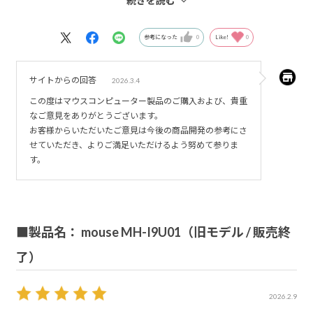
続きを読む
ヒートシンクタイプを選びましたが、冷却音は騒がしいで
す。
参考になった
0
Like!
0
あと、最大の問題点は、価格の高さです。
色々とパーツを追加して行くと、40万円を超えました。
サイトからの回答
2026.3.4
前回のPCは、30万円超えでしてが、メモリー等の価格高騰
この度はマウスコンピューター製品のご購入および、貴重
のニュースを見ましたが、まさに直撃された感じです。
なご意見をありがとうございます。
全体的には、不満なく快適に動いています。
お客様からいただいたご意見は今後の商品開発の参考にさ
せていただき、よりご満足いただけるよう努めて参りま
す。
■製品名： mouse MH-I9U01（旧モデル / 販売終
了）
2026.2.9