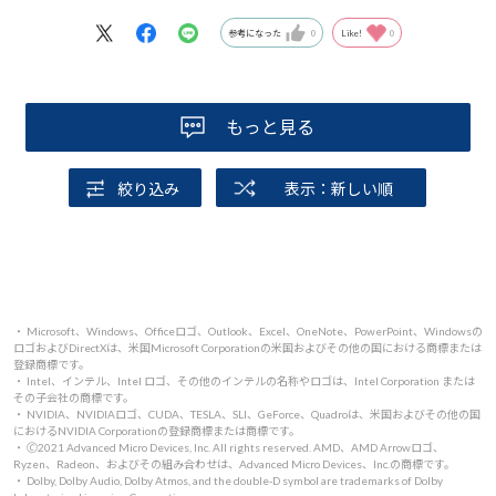
参考になった
0
Like!
0
もっと見る
絞り込み
表示：新しい順
・ Microsoft、Windows、Officeロゴ、Outlook、Excel、OneNote、PowerPoint、Windowsの
ロゴおよびDirectXは、米国Microsoft Corporationの米国およびその他の国における商標または
登録商標です。
・ Intel、インテル、Intel ロゴ、その他のインテルの名称やロゴは、Intel Corporation または
その子会社の商標です。
・ NVIDIA、NVIDIAロゴ、CUDA、TESLA、SLI、GeForce、Quadroは、米国およびその他の国
におけるNVIDIA Corporationの登録商標または商標です。
・ 🄫2021 Advanced Micro Devices, Inc. All rights reserved. AMD、AMD Arrowロゴ、
Ryzen、Radeon、およびその組み合わせは、Advanced Micro Devices、Inc.の商標です。
・ Dolby, Dolby Audio, Dolby Atmos, and the double-D symbol are trademarks of Dolby