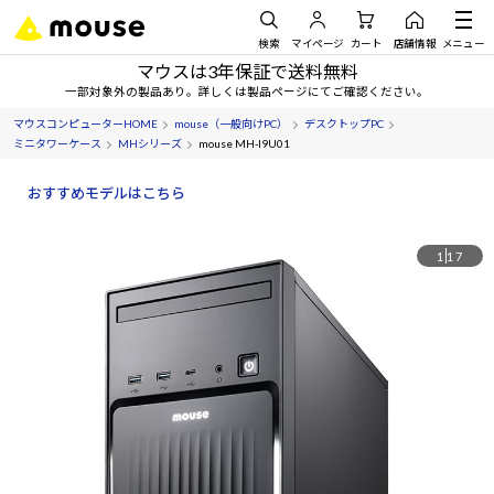
検索
マイページ
カート
店舗情報
メニュー
マウスは3年保証で送料無料
一部対象外の製品あり。詳しくは製品ページにてご確認ください。
マウスコンピューターHOME
mouse（一般向けPC）
デスクトップPC
ミニタワーケース
MHシリーズ
mouse MH-I9U01
おすすめモデルはこちら
1
17