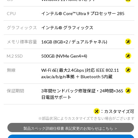
CPU
インテル® Core™ Ultra 9 プロセッサー 285
グラフィックス
インテル® グラフィックス
メモリ標準容量
16GB (8GB×2 / デュアルチャネル)
M.2 SSD
500GB (NVMe Gen4×4)
無線
Wi-Fi 6E( 最大2.4Gbps )対応 IEEE 802.11
ax/ac/a/b/g/n準拠 ＋ Bluetooth 5内蔵
保証期間
3年間センドバック修理保証・24時間×365
日電話サポート
カスタマイズ可
※部品状況によりカスタマイズできない場合がございます