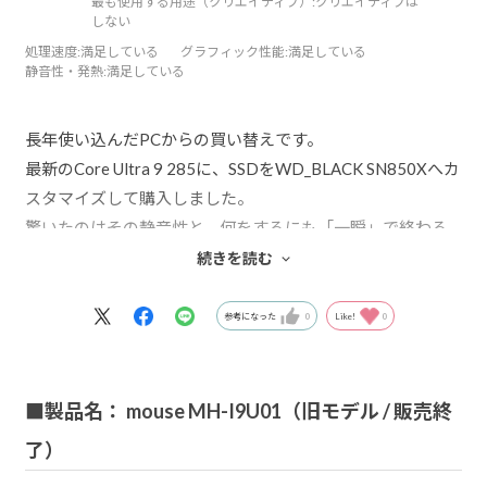
最も使用する用途（クリエイティブ）:
クリエイティブは
しない
処理速度
:満足している
グラフィック性能
:満足している
静音性・発熱
:満足している
長年使い込んだPCからの買い替えです。
最新のCore Ultra 9 285に、SSDをWD_BLACK SN850Xへカ
スタマイズして購入しました。
驚いたのはその静音性と、何をするにも「一瞬」で終わる
レスポンスの速さです。複数のアプリを同時に立ち上げて
続きを読む
も動作が重くなる気配が全くありません。
また、標準で24ヶ月分のMicrosoft 365が付属している点
参考になった
0
Like!
0
や、3年保証を選べる点など、長く安心して使える配慮がさ
れているのもmouseさんを選んだ決め手でした。
仕事から趣味まで、これ一台で数年は一線級で戦えそうで
■製品名： mouse MH-I9U01（旧モデル / 販売終
す。
了）