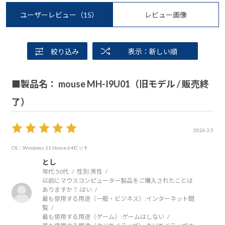
ユーザーレビュー
（15）
レビュー画像
絞り込み
表示：新しい順
■製品名： mouse MH-I9U01（旧モデル / 販売終
了）
2026.3.5
OS：Windows 11 Home 64ビット
とし
年代:
50代
性別:
男性
以前にマウスコンピューター製品をご購入されたことは
ありますか？:
はい
最も使用する用途（一般・ビジネス）:
インターネット閲
覧
最も使用する用途（ゲーム）:
ゲームはしない