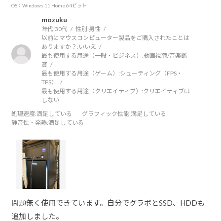
OS：Windows 11 Home 64ビット
mozuku
年代:
30代
性別:
男性
以前にマウスコンピューター製品をご購入されたことは
ありますか？:
いいえ
最も使用する用途（一般・ビジネス）:
動画視聴/音楽鑑
賞
最も使用する用途（ゲーム）:
シューティング（FPS・
TPS）
最も使用する用途（クリエイティブ）:
クリエイティブは
しない
処理速度
:満足している
グラフィック性能
:満足している
静音性・発熱
:満足している
問題無く使用できています。自分でグラボとSSD、HDDも
追加しました。