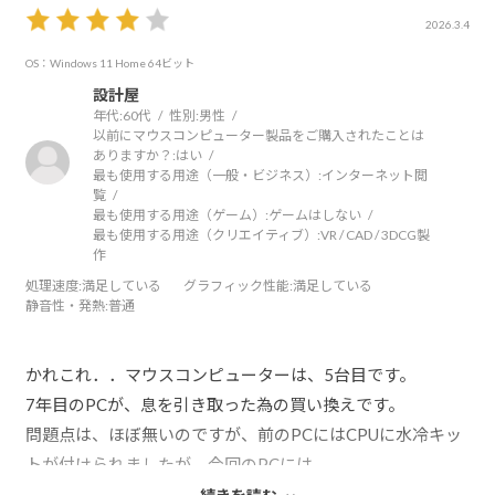
2026.3.4
OS：Windows 11 Home 64ビット
設計屋
年代:
60代
性別:
男性
以前にマウスコンピューター製品をご購入されたことは
ありますか？:
はい
最も使用する用途（一般・ビジネス）:
インターネット閲
覧
最も使用する用途（ゲーム）:
ゲームはしない
最も使用する用途（クリエイティブ）:
VR / CAD / 3DCG製
作
処理速度
:満足している
グラフィック性能
:満足している
静音性・発熱
:普通
かれこれ．．マウスコンピューターは、5台目です。
7年目のPCが、息を引き取った為の買い換えです。
問題点は、ほぼ無いのですが、前のPCにはCPUに水冷キッ
トが付けられましたが、今回のPCには
そのオプションが有りませんでした。