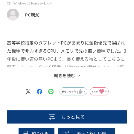
OS：Windows 11 Home 64ビット
PC親父
高等学校指定のタブレットPCがあまりに金額優先で選ばれ
た機種で非力すぎるCPU、メモリで先の無い機種でした。3
年後に使い道の無いPCより、長く使える物としてこちらに
変更しました。タッチ感度、Windowsの動作もストレス無
く、長く使えると思います。3年後の大学でも、
続きを読む
進路によってはこれで十分と思います。液晶も美しいく、
満足いく機種です。
参考になった
1
Like!
0
もっと見る
絞り込み
表示：新しい順