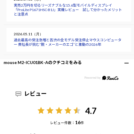
実売2万円を切るリーズナブルな15.6型モバイルディスプレイ
「ProLite P1671HSC-B1J」実機レビュー 試して分かったメリット
と注意点
2026.05.11（月）
過去最高の受注急増と苦渋の全モデル受注停止――マウスコンピュータ
ー 軣社長が挑む“脱・メーカーのエゴ”と激動の2026年
mouse M2-ICU01BK-Aのクチコミをみる
レビュー
4.7
16
レビュー件数：
件