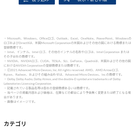
・ Microsoft、Windows、Officeロゴ、Outlook、Excel、OneNote、PowerPoint、Windowsの
ロゴおよびDirectXは、米国Microsoft Corporationの米国およびその他の国における商標または
登録商標です。
・ Intel、インテル、Intel ロゴ、その他のインテルの名称やロゴは、Intel Corporation または
その子会社の商標です。
・ NVIDIA、NVIDIAロゴ、CUDA、TESLA、SLI、GeForce、Quadroは、米国およびその他の国
におけるNVIDIA Corporationの登録商標または商標です。
・ 🄫2021 Advanced Micro Devices, Inc. All rights reserved. AMD、AMD Arrowロゴ、
Ryzen、Radeon、およびその組み合わせは、Advanced Micro Devices、Inc.の商標です。
・ Dolby, Dolby Audio, Dolby Atmos, and the double-D symbol are trademarks of Dolby
Laboratories Licensing Corporation.
・ 記載されている製品名等は各社の登録商標あるいは商標です。
・ 当ページの掲載内容および価格は、在庫などの都合により予告無く変更または終了となる場
合があります。
・ 画像はイメージです。
カテゴリ