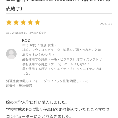
売終了）
2026.4.21
OS：Windows 11 Home 64ビット
ROD
年代:
10代
性別:
女性
以前にマウスコンピューター製品をご購入されたことは
ありますか？:
いいえ
最も使用する用途（一般・ビジネス）:
オフィスソフト
最も使用する用途（ゲーム）:
ゲームはしない
最も使用する用途（クリエイティブ）:
クリエイティブは
しない
処理速度
:満足している
グラフィック性能
:満足している
静音性・発熱
:普通
娘の大学入学に伴い購入しました。
学校推薦のPCは驚く程高価であり悩んでいたところマウス
コンピューターにたどり着きました。