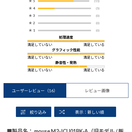
★
5
(11)
★
4
(5)
★
3
(0)
★
2
(0)
★
1
(0)
処理速度
満足していない
満足している
グラフィック性能
満足していない
満足している
静音性・発熱
満足していない
満足している
ユーザーレビュー
（16）
レビュー画像
絞り込み
表示：新しい順
■製品名： mouse M2-ICU01BK-A（旧モデル / 販