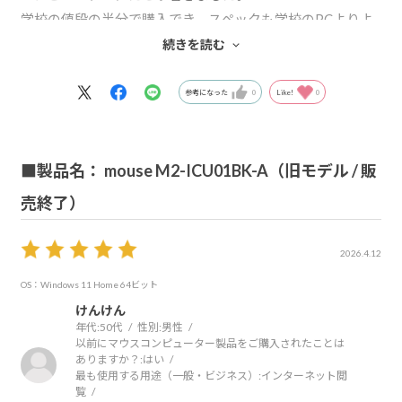
学校の値段の半分で購入でき、スペックも学校のPCよりよ
かったので即購入し、始業までに到着し大変助かりまし
続きを読む
た。
参考になった
0
Like!
0
■製品名： mouse M2-ICU01BK-A（旧モデル / 販
売終了）
2026.4.12
OS：Windows 11 Home 64ビット
けんけん
年代:
50代
性別:
男性
以前にマウスコンピューター製品をご購入されたことは
ありますか？:
はい
最も使用する用途（一般・ビジネス）:
インターネット閲
覧