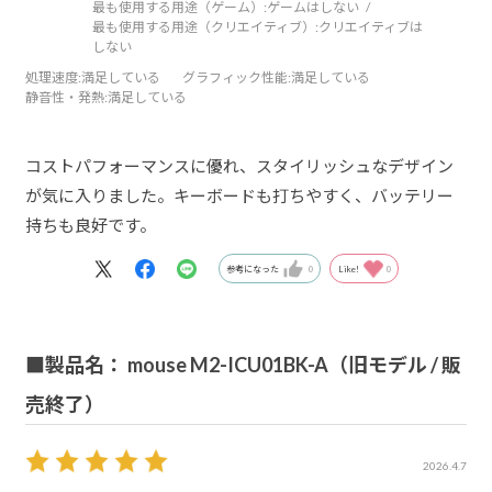
最も使用する用途（ゲーム）:
ゲームはしない
最も使用する用途（クリエイティブ）:
クリエイティブは
しない
処理速度
:満足している
グラフィック性能
:満足している
静音性・発熱
:満足している
コストパフォーマンスに優れ、スタイリッシュなデザイン
が気に入りました。キーボードも打ちやすく、バッテリー
持ちも良好です。
参考になった
0
Like!
0
■製品名： mouse M2-ICU01BK-A（旧モデル / 販
売終了）
2026.4.7