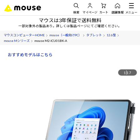
検索
マイページ
カート
店舗情報
メニュー
マウスは3年保証で送料無料
一部対象外の製品あり。詳しくは製品ページにてご確認ください。
マウスコンピューターHOME
mouse（一般向けPC）
タブレット
12.6型
mouse Mシリーズ
mouse M2-ICU01BK-A
おすすめモデルはこちら
1
17