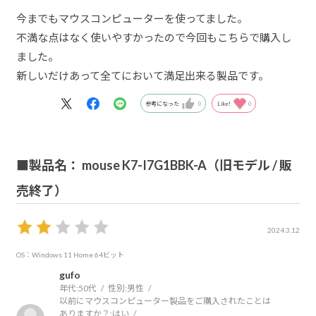
今までもマウスコンピューターを使ってました。
不満な点はなく使いやすかったので今回もこちらで購入し
ました。
新しいだけあって全てにおいて満足出来る製品です。
参考になった
0
Like!
0
■製品名： mouse K7-I7G1BBK-A（旧モデル / 販
売終了）
2024.3.12
OS：Windows 11 Home 64ビット
gufo
年代:
50代
性別:
男性
以前にマウスコンピューター製品をご購入されたことは
ありますか？:
はい