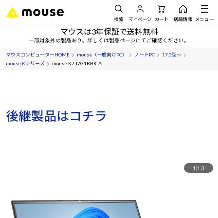
検索
マイページ
カート
店舗情報
メニュー
マウスは3年保証で送料無料
一部対象外の製品あり。詳しくは製品ページにてご確認ください。
マウスコンピューターHOME
mouse（一般向けPC）
ノートPC
17.3型～
mouse Kシリーズ
mouse K7-I7G1BBK-A
後継製品はコチラ
1
13