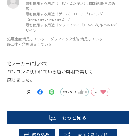
最も使用する用途（一般・ビジネス）:
動画視聴/音楽鑑
賞
最も使用する用途（ゲーム）:
ロールプレイング
（MMORPG・MORPG）
最も使用する用途（クリエイティブ）:
Web制作 / Webデ
ザイン
処理速度
:満足している
グラフィック性能
:満足している
静音性・発熱
:満足している
他メーカーに比べて
パソコンに使われている色が鮮明で美しく
感じました。
参考になった
0
Like!
0
もっと見る
絞り込み
表示：新しい順