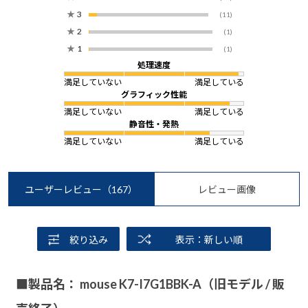
★
3
(11)
★
2
(1)
★
1
(1)
処理速度
満足していない
満足している
グラフィック性能
満足していない
満足している
静音性・発熱
満足していない
満足している
ユーザーレビュー
（167）
レビュー画像
絞り込み
表示：新しい順
■製品名： mouse K7-I7G1BBK-A（旧モデル / 販