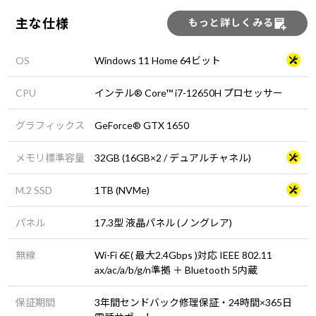
主な仕様
もっと詳しくみる
OS
Windows 11 Home 64ビット
CPU
インテル® Core™ i7-12650H プロセッサー
グラフィックス
GeForce® GTX 1650
メモリ標準容量
32GB (16GB×2 / デュアルチャネル)
M.2 SSD
1TB (NVMe)
パネル
17.3型 液晶パネル (ノングレア)
無線
Wi-Fi 6E( 最大2.4Gbps )対応 IEEE 802.11
ax/ac/a/b/g/n準拠 ＋ Bluetooth 5内蔵
保証期間
3年間センドバック修理保証・24時間×365日