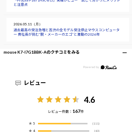
「ProLite P1671HSC-B1J」実機レビュー 試して分かったメリット
と注意点
2026.05.11（月）
過去最高の受注急増と苦渋の全モデル受注停止――マウスコンピュータ
ー 軣社長が挑む“脱・メーカーのエゴ”と激動の2026年
mouse K7-I7G1BBK-Aのクチコミをみる
レビュー
4.6
167
レビュー件数：
件
★
5
(111)
★
4
(43)