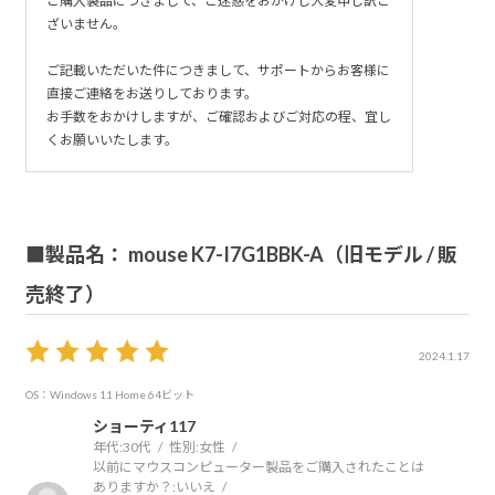
ご購入製品につきまして、ご迷惑をおかけし大変申し訳ご
ざいません。
ご記載いただいた件につきまして、サポートからお客様に
直接ご連絡をお送りしております。
お手数をおかけしますが、ご確認およびご対応の程、宜し
くお願いいたします。
■製品名： mouse K7-I7G1BBK-A（旧モデル / 販
売終了）
2024.1.17
OS：Windows 11 Home 64ビット
ショーティ117
年代:
30代
性別:
女性
以前にマウスコンピューター製品をご購入されたことは
ありますか？:
いいえ