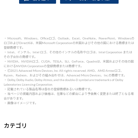
・ Microsoft、Windows、Officeロゴ、Outlook、Excel、OneNote、PowerPoint、Windowsの
ロゴおよびDirectXは、米国Microsoft Corporationの米国およびその他の国における商標または
登録商標です。
・ Intel、インテル、Intel ロゴ、その他のインテルの名称やロゴは、Intel Corporation または
その子会社の商標です。
・ NVIDIA、NVIDIAロゴ、CUDA、TESLA、SLI、GeForce、Quadroは、米国およびその他の国
におけるNVIDIA Corporationの登録商標または商標です。
・ 🄫2021 Advanced Micro Devices, Inc. All rights reserved. AMD、AMD Arrowロゴ、
Ryzen、Radeon、およびその組み合わせは、Advanced Micro Devices、Inc.の商標です。
・ Dolby, Dolby Audio, Dolby Atmos, and the double-D symbol are trademarks of Dolby
Laboratories Licensing Corporation.
・ 記載されている製品名等は各社の登録商標あるいは商標です。
・ 当ページの掲載内容および価格は、在庫などの都合により予告無く変更または終了となる場
合があります。
・ 画像はイメージです。
カテゴリ