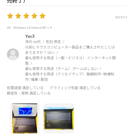
売終了）
2024.5.3
OS：Windows 11 Home 64ビット
Yas3
年代:
60代
性別:
男性
以前にマウスコンピューター製品をご購入されたことは
ありますか？:
はい
最も使用する用途（一般・ビジネス）:
インターネット閲
覧
最も使用する用途（ゲーム）:
ゲームはしない
最も使用する用途（クリエイティブ）:
動画制作 / 映像制
作 / 編集 / 配信
処理速度
:満足している
グラフィック性能
:満足している
静音性・発熱
:満足している