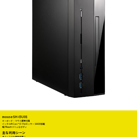
mouse SH-I5U01
キーボード・マウス標準付属
インテル® Core™ i5 プロセッサー 14400搭載
幅99mmのスリムなボディ
主な利用シーン
オフィスでの事務作業に