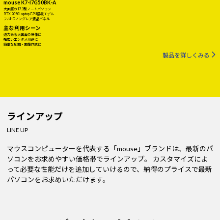
mouse K7-I7G50BK-A
大画面の17.3型ノートパソコン
RTX 2050 Laptop GPU搭載モデル
フルHDノングレア液晶パネル
主な利用シーン
迫力ある大画面の映像に
幅広いエンタメ用途に
簡単な動画・画像作成に
製品を詳しくみる
ラインアップ
LINE UP
マウスコンピューターを代表する「mouse」ブランドは、最新のパ
ソコンをお求めやすい価格帯でラインアップ。
カスタマイズによ
って必要な性能だけを追加していけるので、納得のプライスで最新
パソコンをお求めいただけます。