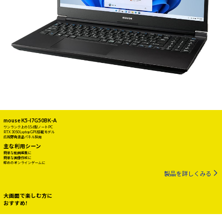
mouse K5-I7G50BK-A
ワンランク上の15.6型ノートPC
RTX 3050 Laptop GPU搭載モデル
広視野角液晶パネル採用
主な利用シーン
簡単な動画編集に
簡単な画像作成に
軽めのオンラインゲームに
製品を詳しくみる
大画面で楽しむ方に
おすすめ!