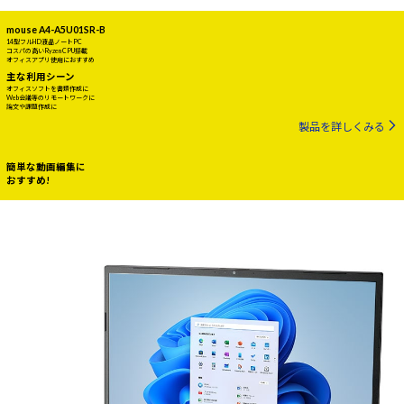
mouse A4-A5U01SR-B
14型フルHD液晶ノートPC
コスパの高いRyzen CPU搭載
オフィスアプリ使用におすすめ
主な利用シーン
オフィスソフトを書類作成に
Web会議等のリモートワークに
論文や課題作成に
製品を詳しくみる
簡単な動画編集に
おすすめ!