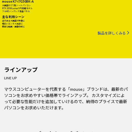
mouse K7-I7G50BK-A
大画面の17.3型ノートパソコン
RTX 2050 Laptop GPU搭載モデル
フルHDノングレア液晶パネル
主な利用シーン
迫力ある大画面の映像に
幅広いエンタメ用途に
簡単な動画・画像作成に
製品を詳しくみる
ラインアップ
LINE UP
マウスコンピューターを代表する「mouse」ブランドは、最新のパ
ソコンをお求めやすい価格帯でラインアップ。
カスタマイズによ
って必要な性能だけを追加していけるので、納得のプライスで最新
パソコンをお求めいただけます。