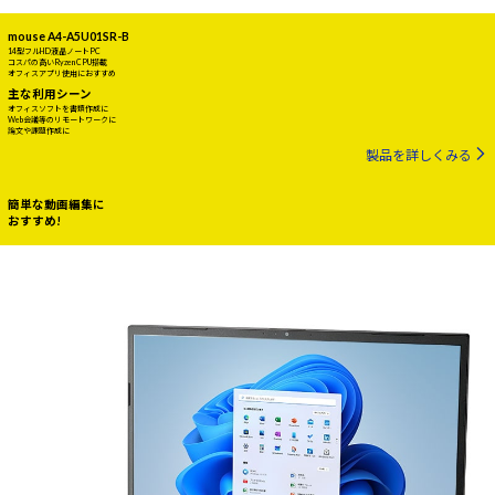
mouse A4-A5U01SR-B
14型フルHD液晶ノートPC
コスパの高いRyzen CPU搭載
オフィスアプリ使用におすすめ
主な利用シーン
オフィスソフトを書類作成に
Web会議等のリモートワークに
論文や課題作成に
製品を詳しくみる
簡単な動画編集に
おすすめ!