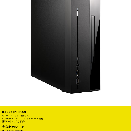
mouse SH-I5U01
キーボード・マウス標準付属
インテル® Core™ i5 プロセッサー 14400搭載
幅99mmのスリムなボディ
主な利用シーン
オフィスでの事務作業に