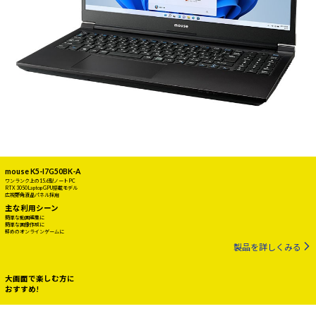
mouse K5-I7G50BK-A
ワンランク上の15.6型ノートPC
RTX 3050 Laptop GPU搭載モデル
広視野角液晶パネル採用
主な利用シーン
簡単な動画編集に
簡単な画像作成に
軽めのオンラインゲームに
製品を詳しくみる
大画面で楽しむ方に
おすすめ!