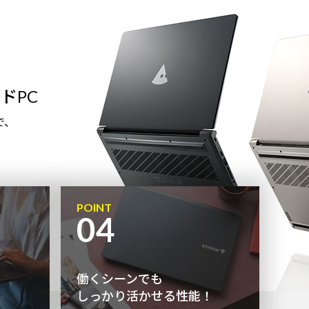
ドPC
で、
POINT
04
働くシーンでも
しっかり活かせる性能！