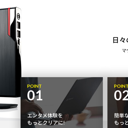
日々
マ
POINT
POIN
01
0
エンタメ体験を
簡単
もっとクリアに!
もっ