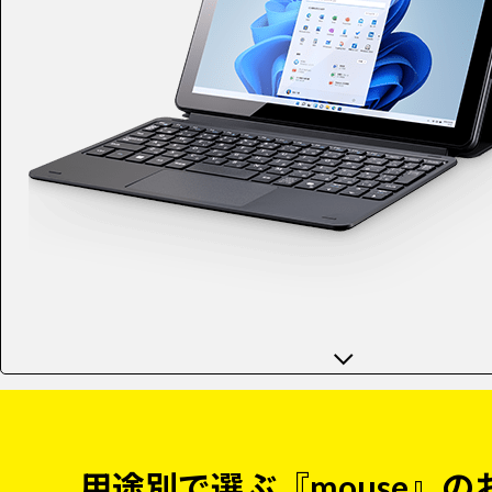
用途別で選ぶ『mouse』の