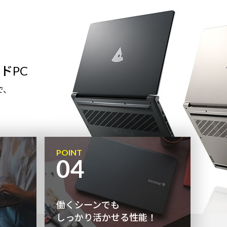
ドPC
で、
POINT
04
働くシーンでも
しっかり活かせる性能！