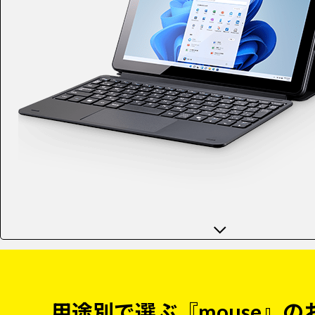
用途別で選ぶ『mouse』の