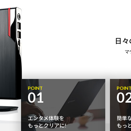
日々
マ
POINT
POIN
01
0
エンタメ体験を
簡単
もっとクリアに!
もっ