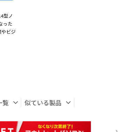
4型ノ
なった
業やビジ
一覧
似ている製品