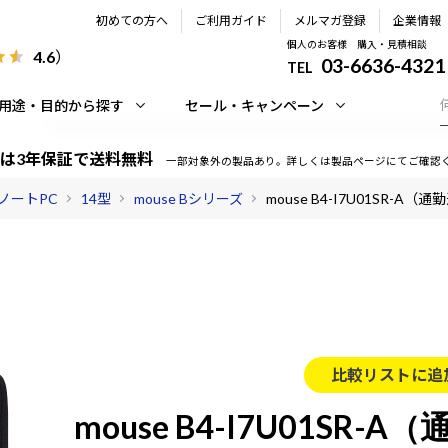
初めての方へ
ご利用ガイド
メルマガ登録
企業情報
個人のお客様 購入・見積相談
4.6
）
03-6636-4321
TEL
用途・目的から探す
セール・キャンペーン
は3年保証で送料無料
一部対象外の製品あり。詳しくは製品ページにてご確認
ノートPC
14型
mouse Bシリーズ
mouse B4-I7U01SR-A
比較リストに追
mouse B4-I7U01SR-A（