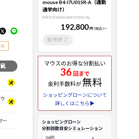
mouse B4-I7U01SR-A（通勤
通学向け）
B4I7U01SRACAW101DECAL
192,800
円
(税込)
～
販売終了
デル
マウスのお得な分割払い
る
36
回まで
無料
金利手数料が
ショッピングローンについて
 ダウ
詳しくはこちら▶
ッサー
ショッピングローン
分割回数目安シミュレーション