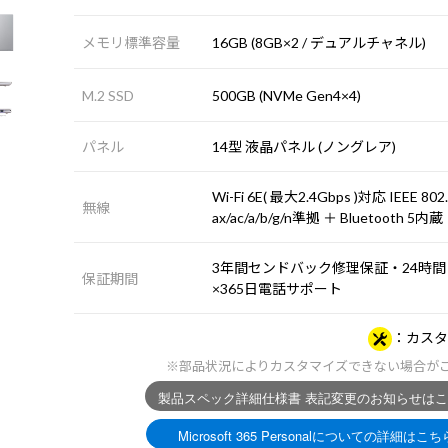
メモリ標準容量
16GB (8GB×2 / デュアルチャネル)
M.2 SSD
500GB (NVMe Gen4×4)
パネル
14型 液晶パネル (ノングレア)
Wi-Fi 6E( 最大2.4Gbps )対応 IEEE 802
無線
ax/ac/a/b/g/n準拠 ＋ Bluetooth 5内蔵
3年間センドバック修理保証・24時間
保証期間
×365日電話サポート
カスタ
※部品状況によりカスタマイズできない場合が