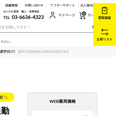
店舗情報
お問い合わせ
アフターサポート
法人様向け
法人のお客様 購入・見積相談
マイページ
カート
03-6636-4323
TEL
閲覧履歴
比較リスト
ください。
（通勤通学向け）
[B4I7U01SRACAW101DECAL]
加
WEB販売価格
通勤