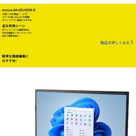
mouse A4-A5U01SR-B
14型フルHD液晶ノートPC
コスパの高いRyzen CPU搭載
オフィスアプリ使用におすすめ
主な利用シーン
オフィスソフトを書類作成に
Web会議等のリモートワークに
論文や課題作成に
製品を詳しくみる
簡単な動画編集に
おすすめ!