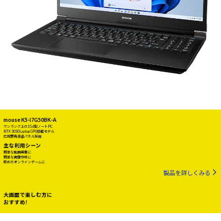
mouse K5-I7G50BK-A
ワンランク上の15.6型ノートPC
RTX 3050 Laptop GPU搭載モデル
広視野角液晶パネル採用
主な利用シーン
簡単な動画編集に
簡単な画像作成に
軽めのオンラインゲームに
製品を詳しくみる
大画面で楽しむ方に
おすすめ!