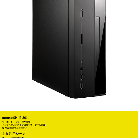
mouse SH-I5U01
キーボード・マウス標準付属
インテル® Core™ i5 プロセッサー 14400搭載
幅99mmのスリムなボディ
主な利用シーン
オフィスでの事務作業に