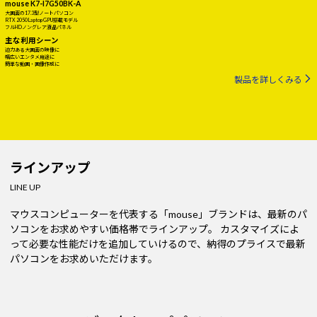
mouse K7-I7G50BK-A
大画面の17.3型ノートパソコン
RTX 2050 Laptop GPU搭載モデル
フルHDノングレア液晶パネル
主な利用シーン
迫力ある大画面の映像に
幅広いエンタメ用途に
簡単な動画・画像作成に
製品を詳しくみる
ラインアップ
LINE UP
マウスコンピューターを代表する「mouse」ブランドは、最新のパ
ソコンをお求めやすい価格帯でラインアップ。
カスタマイズによ
って必要な性能だけを追加していけるので、納得のプライスで最新
パソコンをお求めいただけます。