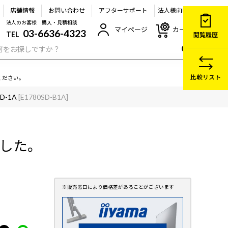
店舗情報
お問い合わせ
アフターサポート
法人様向け
法人のお客様 購入・見積相談
マイページ
カート
03-6636-4323
TEL
閲覧履歴
比較リスト
ください。
SD-1A
[E1780SD-B1A]
ました。