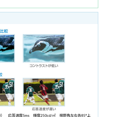
時） 応答速度5ms 輝度250cd/㎡ 視野角左右各85°上