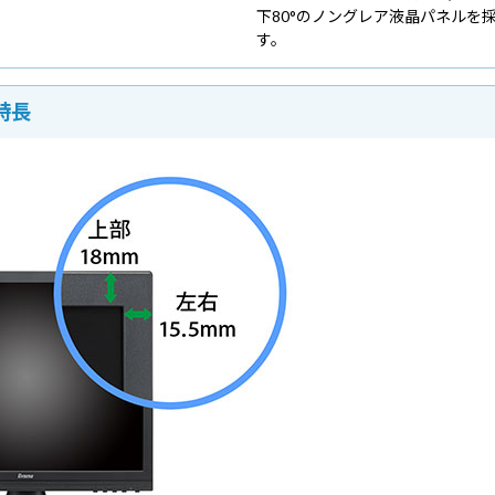
下80°のノングレア液晶パネルを
す。
特長