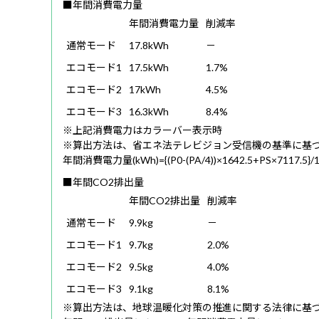
■年間消費電力量
年間消費電力量
削減率
通常モード
17.8kWh
－
エコモード1
17.5kWh
1.7%
エコモード2
17kWh
4.5%
エコモード3
16.3kWh
8.4%
※上記消費電力はカラーバー表示時
※算出方法は、省エネ法テレビジョン受信機の基準に基
年間消費電力量(kWh)={(P0-(PA/4))×1642.5+PS×7117.5}/
■年間CO2排出量
年間CO2排出量
削減率
通常モード
9.9kg
－
エコモード1
9.7kg
2.0%
エコモード2
9.5kg
4.0%
エコモード3
9.1kg
8.1%
※算出方法は、地球温暖化対策の推進に関する法律に基