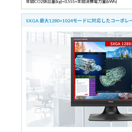
年間CO2排出量(kg)=0.555×年間消費電力量(kWh)
SXGA 最大1280×1024モードに対応したコーポ