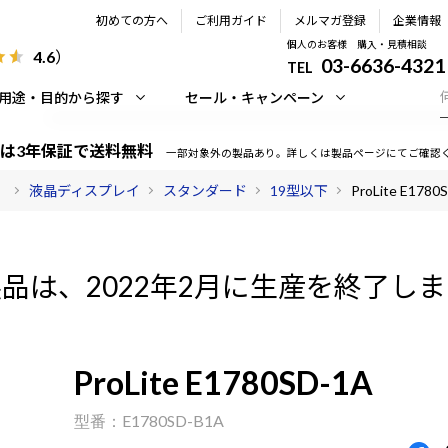
初めての方へ
ご利用ガイド
メルマガ登録
企業情報
個人のお客様 購入・見積相談
4.6
）
03-6636-4321
TEL
用途・目的から探す
セール・キャンペーン
は3年保証で送料無料
一部対象外の製品あり。詳しくは製品ページにてご確認
）
液晶ディスプレイ
スタンダード
19型以下
ProLite E1780
品は、2022年2月に生産を終了し
ProLite E1780SD-1A
E1780SD-B1A