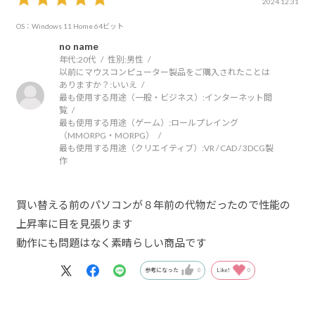
2024.12.31
OS：Windows 11 Home 64ビット
no name
年代:
20代
性別:
男性
以前にマウスコンピューター製品をご購入されたことは
ありますか？:
いいえ
最も使用する用途（一般・ビジネス）:
インターネット閲
覧
最も使用する用途（ゲーム）:
ロールプレイング
（MMORPG・MORPG）
最も使用する用途（クリエイティブ）:
VR / CAD / 3DCG製
作
買い替える前のパソコンが８年前の代物だったので性能の
上昇率に目を見張ります
動作にも問題はなく素晴らしい商品です
参考になった
0
Like!
0