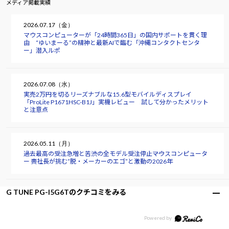
メディア掲載実績
2026.07.17（金）
マウスコンピューターが「24時間365日」の国内サポートを貫く理
由 “ゆいまーる”の精神と最新AIで臨む「沖縄コンタクトセンタ
ー」潜入ルポ
2026.07.08（水）
実売2万円を切るリーズナブルな15.6型モバイルディスプレイ
「ProLite P1671HSC-B1J」実機レビュー 試して分かったメリット
と注意点
2026.05.11（月）
過去最高の受注急増と苦渋の全モデル受注停止――マウスコンピュータ
ー 軣社長が挑む“脱・メーカーのエゴ”と激動の2026年
G TUNE PG-I5G6Tのクチコミをみる