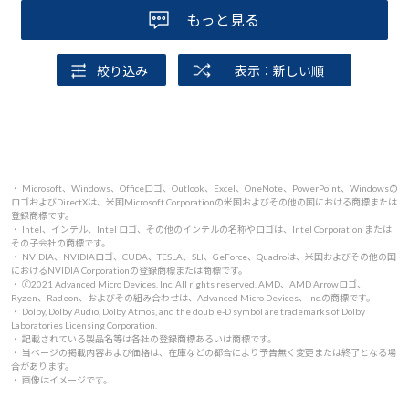
もっと見る
絞り込み
表示：新しい順
・ Microsoft、Windows、Officeロゴ、Outlook、Excel、OneNote、PowerPoint、Windowsの
ロゴおよびDirectXは、米国Microsoft Corporationの米国およびその他の国における商標または
登録商標です。
・ Intel、インテル、Intel ロゴ、その他のインテルの名称やロゴは、Intel Corporation または
その子会社の商標です。
・ NVIDIA、NVIDIAロゴ、CUDA、TESLA、SLI、GeForce、Quadroは、米国およびその他の国
におけるNVIDIA Corporationの登録商標または商標です。
・ 🄫2021 Advanced Micro Devices, Inc. All rights reserved. AMD、AMD Arrowロゴ、
Ryzen、Radeon、およびその組み合わせは、Advanced Micro Devices、Inc.の商標です。
・ Dolby, Dolby Audio, Dolby Atmos, and the double-D symbol are trademarks of Dolby
Laboratories Licensing Corporation.
・ 記載されている製品名等は各社の登録商標あるいは商標です。
・ 当ページの掲載内容および価格は、在庫などの都合により予告無く変更または終了となる場
合があります。
・ 画像はイメージです。