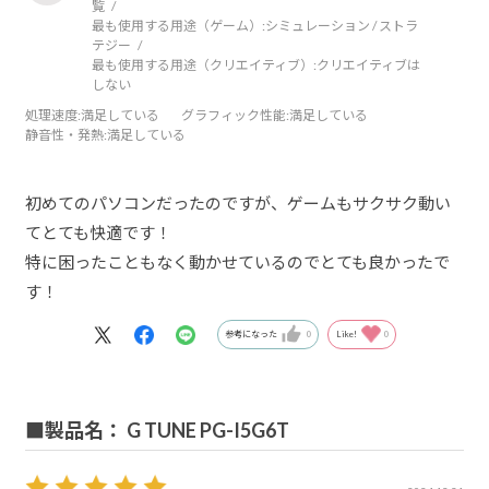
覧
最も使用する用途（ゲーム）:
シミュレーション / ストラ
テジー
最も使用する用途（クリエイティブ）:
クリエイティブは
しない
処理速度
:満足している
グラフィック性能
:満足している
静音性・発熱
:満足している
初めてのパソコンだったのですが、ゲームもサクサク動い
てとても快適です！
特に困ったこともなく動かせているのでとても良かったで
す！
参考になった
0
Like!
0
■製品名： G TUNE PG-I5G6T