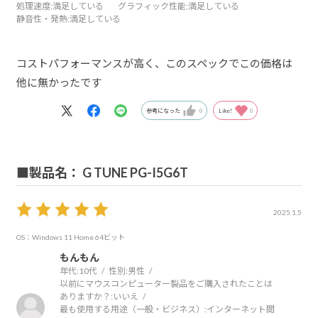
処理速度
:満足している
グラフィック性能
:満足している
静音性・発熱
:満足している
コストパフォーマンスが高く、このスペックでこの価格は
他に無かったです
参考になった
0
Like!
0
■製品名： G TUNE PG-I5G6T
2025.1.5
OS：Windows 11 Home 64ビット
もんもん
年代:
10代
性別:
男性
以前にマウスコンピューター製品をご購入されたことは
ありますか？:
いいえ
最も使用する用途（一般・ビジネス）:
インターネット閲