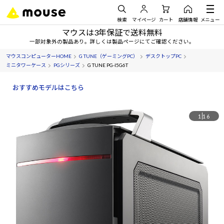
検索
マイページ
カート
店舗情報
メニュー
マウスは3年保証で送料無料
一部対象外の製品あり。詳しくは製品ページにてご確認ください。
マウスコンピューターHOME
G TUNE（ゲーミングPC）
デスクトップPC
ミニタワーケース
PGシリーズ
G TUNE PG-I5G6T
おすすめモデルはこちら
1
16