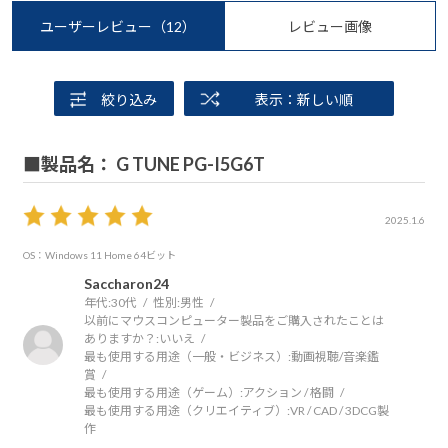
ユーザーレビュー
（12）
レビュー画像
絞り込み
表示：新しい順
■製品名： G TUNE PG-I5G6T
2025.1.6
OS：Windows 11 Home 64ビット
Saccharon24
年代:
30代
性別:
男性
以前にマウスコンピューター製品をご購入されたことは
ありますか？:
いいえ
最も使用する用途（一般・ビジネス）:
動画視聴/音楽鑑
賞
最も使用する用途（ゲーム）:
アクション / 格闘
最も使用する用途（クリエイティブ）:
VR / CAD / 3DCG製
作