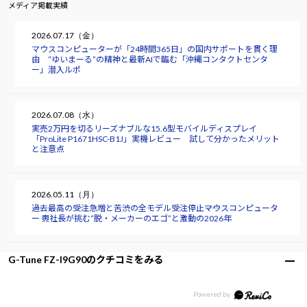
メディア掲載実績
2026.07.17（金）
マウスコンピューターが「24時間365日」の国内サポートを貫く理
由 “ゆいまーる”の精神と最新AIで臨む「沖縄コンタクトセンタ
ー」潜入ルポ
2026.07.08（水）
実売2万円を切るリーズナブルな15.6型モバイルディスプレイ
「ProLite P1671HSC-B1J」実機レビュー 試して分かったメリット
と注意点
2026.05.11（月）
過去最高の受注急増と苦渋の全モデル受注停止――マウスコンピュータ
ー 軣社長が挑む“脱・メーカーのエゴ”と激動の2026年
G-Tune FZ-I9G90のクチコミをみる