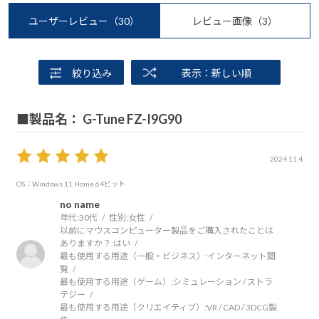
ユーザーレビュー
（30）
レビュー画像
（3）
絞り込み
表示：新しい順
■製品名： G-Tune FZ-I9G90
2024.11.4
OS：Windows 11 Home 64ビット
no name
年代:
30代
性別:
女性
以前にマウスコンピューター製品をご購入されたことは
ありますか？:
はい
最も使用する用途（一般・ビジネス）:
インターネット閲
覧
最も使用する用途（ゲーム）:
シミュレーション / ストラ
テジー
最も使用する用途（クリエイティブ）:
VR / CAD / 3DCG製