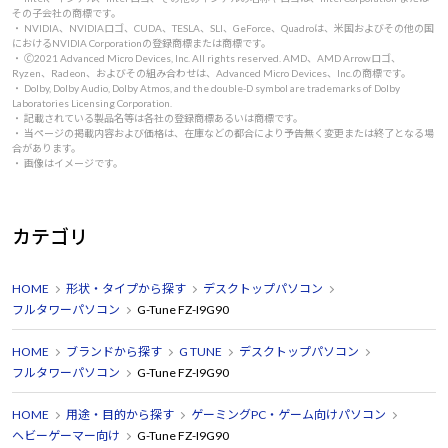
その子会社の商標です。
・ NVIDIA、NVIDIAロゴ、CUDA、TESLA、SLI、GeForce、Quadroは、米国およびその他の国
におけるNVIDIA Corporationの登録商標または商標です。
・ 🄫2021 Advanced Micro Devices, Inc. All rights reserved. AMD、AMD Arrowロゴ、
Ryzen、Radeon、およびその組み合わせは、Advanced Micro Devices、Inc.の商標です。
・ Dolby, Dolby Audio, Dolby Atmos, and the double-D symbol are trademarks of Dolby
Laboratories Licensing Corporation.
・ 記載されている製品名等は各社の登録商標あるいは商標です。
・ 当ページの掲載内容および価格は、在庫などの都合により予告無く変更または終了となる場
合があります。
・ 画像はイメージです。
カテゴリ
HOME
形状・タイプから探す
デスクトップパソコン
フルタワーパソコン
G-Tune FZ-I9G90
HOME
ブランドから探す
G TUNE
デスクトップパソコン
フルタワーパソコン
G-Tune FZ-I9G90
HOME
用途・目的から探す
ゲーミングPC・ゲーム向けパソコン
ヘビーゲーマー向け
G-Tune FZ-I9G90