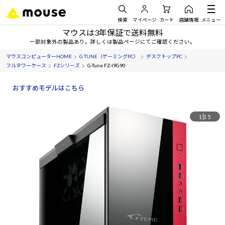
検索
マイページ
カート
店舗情報
メニュー
マウスは3年保証で送料無料
一部対象外の製品あり。詳しくは製品ページにてご確認ください。
マウスコンピューターHOME
G TUNE（ゲーミングPC）
デスクトップPC
フルタワーケース
FZシリーズ
G-Tune FZ-I9G90
おすすめモデルはこちら
1
15