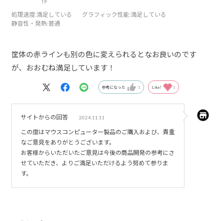
作
処理速度
:満足している
グラフィック性能
:満足している
静音性・発熱
:普通
筐体の赤ラインも別の色に変えられるとなお良いのです
が、おおむね満足しています！
参考になった
1
Like!
1
サイトからの回答
2024.11.11
この度はマウスコンピューター製品のご購入および、貴重
なご意見をありがとうございます。
お客様からいただいたご意見は今後の商品開発の参考にさ
せていただき、よりご満足いただけるよう努めて参りま
す。