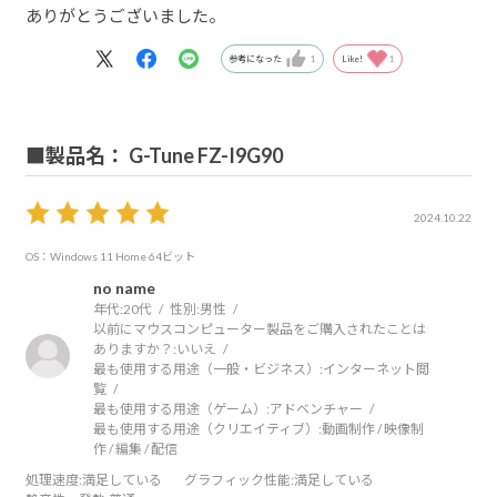
ありがとうございました。
参考になった
1
Like!
1
■製品名： G-Tune FZ-I9G90
2024.10.22
OS：Windows 11 Home 64ビット
no name
年代:
20代
性別:
男性
以前にマウスコンピューター製品をご購入されたことは
ありますか？:
いいえ
最も使用する用途（一般・ビジネス）:
インターネット閲
覧
最も使用する用途（ゲーム）:
アドベンチャー
最も使用する用途（クリエイティブ）:
動画制作 / 映像制
作 / 編集 / 配信
処理速度
:満足している
グラフィック性能
:満足している