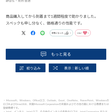
静音性・発熱
:普通
商品購入してから到着まで1週間程度で助かりました。
スペックも申し分なく、価格通りの性能です。
参考になった
1
Like!
2
もっと見る
絞り込み
表示：新しい順
・ Microsoft、Windows、Officeロゴ、Outlook、Excel、OneNote、PowerPoint、Windowsの
ロゴおよびDirectXは、米国Microsoft Corporationの米国およびその他の国における商標または
登録商標です。
・ Intel、インテル、Intel ロゴ、その他のインテルの名称やロゴは、Intel Corporation または