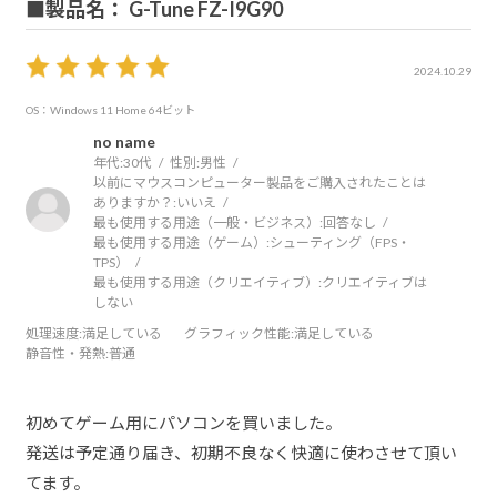
■製品名： G-Tune FZ-I9G90
2024.10.29
OS：Windows 11 Home 64ビット
no name
年代:
30代
性別:
男性
以前にマウスコンピューター製品をご購入されたことは
ありますか？:
いいえ
最も使用する用途（一般・ビジネス）:
回答なし
最も使用する用途（ゲーム）:
シューティング（FPS・
TPS）
最も使用する用途（クリエイティブ）:
クリエイティブは
しない
処理速度
:満足している
グラフィック性能
:満足している
静音性・発熱
:普通
初めてゲーム用にパソコンを買いました。
発送は予定通り届き、初期不良なく快適に使わさせて頂い
てます。