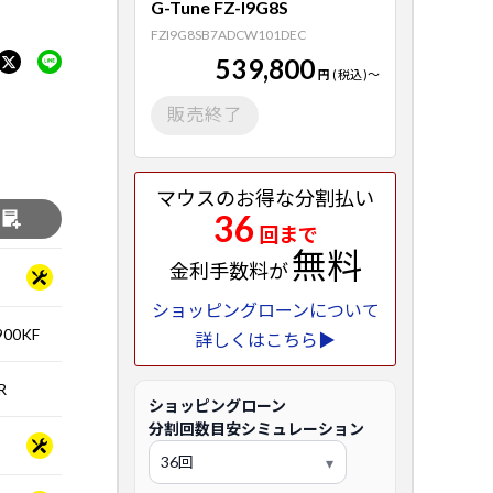
G-Tune FZ-I9G8S
FZI9G8SB7ADCW101DEC
539,800
円
(税込)
～
販売終了
マウスのお得な分割払い
36
る
回まで
無料
金利手数料が
ショッピングローンについて
00KF
詳しくはこちら▶
R
ショッピングローン
分割回数目安シミュレーション