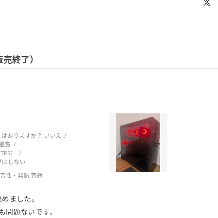
/ 販売終了）
はありますか？:
いいえ
鑑賞
TPS）
ブはしない
音性・発熱
:普通
決めました。
も問題ないです。