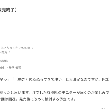
/ 販売終了）
はありますか？:
いいえ
ト閲覧
DCG製作
音性・発熱
:普通
早っ」「（動き）ぬるぬるすぎて凄い」と大満足なのですが、PC
だったと思います。注文した有機ELのモニターが届くのが楽しみ
ら今回は回避。発売後に改めて検討する予定です。