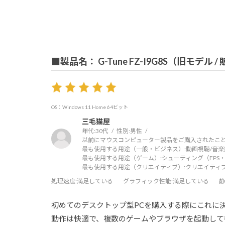
■製品名： G-Tune FZ-I9G8S（旧モデル 
OS：Windows 11 Home 64ビット
三毛猫屋
年代:
30代
性別:
男性
以前にマウスコンピューター製品をご購入されたこと
最も使用する用途（一般・ビジネス）:
動画視聴/音楽
最も使用する用途（ゲーム）:
シューティング（FPS・
最も使用する用途（クリエイティブ）:
クリエイティ
処理速度
:満足している
グラフィック性能
:満足している
静
初めてのデスクトップ型PCを購入する際にこれに
動作は快適で、複数のゲームやブラウザを起動して