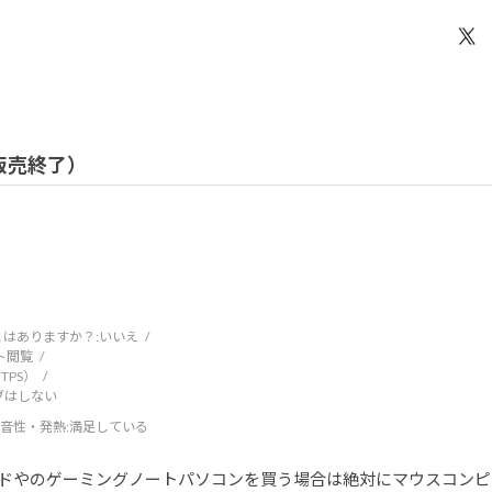
/ 販売終了）
はありますか？:
いいえ
ト閲覧
TPS）
ブはしない
音性・発熱
:満足している
ドやのゲーミングノートパソコンを買う場合は絶対にマウスコンピ