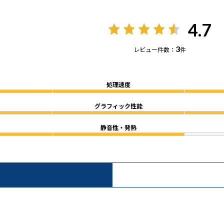
4.7
3
レビュー件数：
件
処理速度
グラフィック性能
静音性・発熱