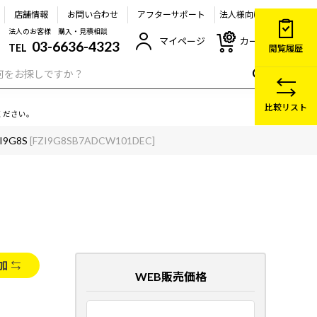
店舗情報
お問い合わせ
アフターサポート
法人様向け
法人のお客様 購入・見積相談
マイページ
カート
03-6636-4323
TEL
閲覧履歴
比較リスト
ください。
-I9G8S
[FZI9G8SB7ADCW101DEC]
加
WEB販売価格