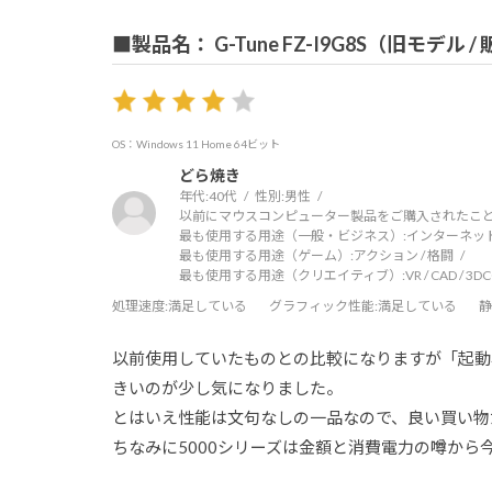
■製品名： G-Tune FZ-I9G8S（旧モデル 
OS：Windows 11 Home 64ビット
どら焼き
年代:
40代
性別:
男性
以前にマウスコンピューター製品をご購入されたこと
最も使用する用途（一般・ビジネス）:
インターネッ
最も使用する用途（ゲーム）:
アクション / 格闘
最も使用する用途（クリエイティブ）:
VR / CAD / 3
処理速度
:満足している
グラフィック性能
:満足している
静
以前使用していたものとの比較になりますが「起動
きいのが少し気になりました。
とはいえ性能は文句なしの一品なので、良い買い物
ちなみに5000シリーズは金額と消費電力の噂か