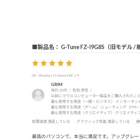
■製品名： G-Tune FZ-I9G8S（旧モデル 
OS：Windows 11 Home 64ビット
GRIM
年代:
30代
性別:
男性
以前にマウスコンピューター製品をご購入されたこと
最も使用する用途（一般・ビジネス）:
インターネッ
最も使用する用途（ゲーム）:
シューティング（FPS・
最も使用する用途（クリエイティブ）:
クリエイティ
処理速度
:満足している
グラフィック性能
:満足している
静
最高のパソコンで、本当に満足です。アップグレー