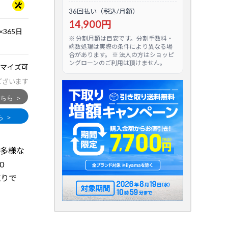
36回払い（税込/月額）
14,900円
365日
※ 分割月額は目安です。分割手数料・
端数処理は実際の条件により異なる場
合があります。 ※ 法人の方はショッピ
ングローンのご利用は頂けません。
マイズ可
ございます
種多様な
0
売りで