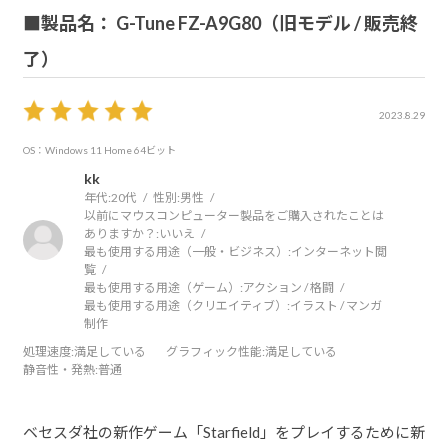
■製品名： G-Tune FZ-A9G80（旧モデル / 販売終
了）
2023.8.29
OS：Windows 11 Home 64ビット
kk
年代:
20代
性別:
男性
以前にマウスコンピューター製品をご購入されたことは
ありますか？:
いいえ
最も使用する用途（一般・ビジネス）:
インターネット閲
覧
最も使用する用途（ゲーム）:
アクション / 格闘
最も使用する用途（クリエイティブ）:
イラスト / マンガ
制作
処理速度
:満足している
グラフィック性能
:満足している
静音性・発熱
:普通
ベセスダ社の新作ゲーム「Starfield」をプレイするために新