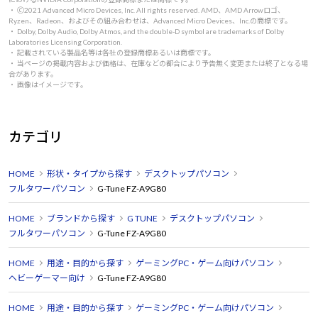
・ 🄫2021 Advanced Micro Devices, Inc. All rights reserved. AMD、AMD Arrowロゴ、
Ryzen、Radeon、およびその組み合わせは、Advanced Micro Devices、Inc.の商標です。
・ Dolby, Dolby Audio, Dolby Atmos, and the double-D symbol are trademarks of Dolby
Laboratories Licensing Corporation.
・ 記載されている製品名等は各社の登録商標あるいは商標です。
・ 当ページの掲載内容および価格は、在庫などの都合により予告無く変更または終了となる場
合があります。
・ 画像はイメージです。
カテゴリ
HOME
形状・タイプから探す
デスクトップパソコン
フルタワーパソコン
G-Tune FZ-A9G80
HOME
ブランドから探す
G TUNE
デスクトップパソコン
フルタワーパソコン
G-Tune FZ-A9G80
HOME
用途・目的から探す
ゲーミングPC・ゲーム向けパソコン
ヘビーゲーマー向け
G-Tune FZ-A9G80
HOME
用途・目的から探す
ゲーミングPC・ゲーム向けパソコン