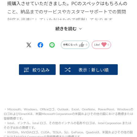
規購入させていただきました。PCのスペックはもちろんの
こと、納品までのサービスやカスタマーサポートでの質問
対応も迅速にしていただけたので感謝しております。
PC本体はグラフィックボードのファンの騒音が若干気にな
続きを読む
りますが現状不満はありません。
今後も末長く使用していきたいと思います。
参考になった
0
Like!
0
絞り込み
表示：新しい順
・ Microsoft、Windows、Officeロゴ、Outlook、Excel、OneNote、PowerPoint、Windowsの
ロゴおよびDirectXは、米国Microsoft Corporationの米国およびその他の国における商標または
登録商標です。
・ Intel、インテル、Intel ロゴ、その他のインテルの名称やロゴは、Intel Corporation または
その子会社の商標です。
・ NVIDIA、NVIDIAロゴ、CUDA、TESLA、SLI、GeForce、Quadroは、米国およびその他の国
におけるNVIDIA Corporationの登録商標または商標です。