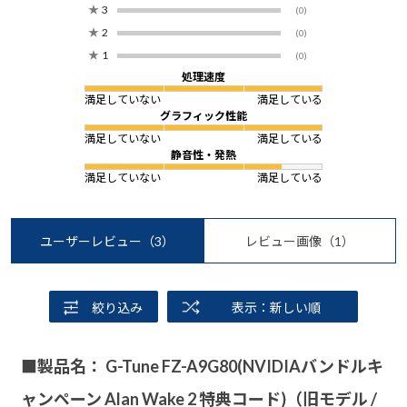
★
3
(0)
★
2
(0)
★
1
(0)
処理速度
満足していない
満足している
グラフィック性能
満足していない
満足している
静音性・発熱
満足していない
満足している
ユーザーレビュー
（3）
レビュー画像
（1）
絞り込み
表示：新しい順
■製品名： G-Tune FZ-A9G80(NVIDIAバンドルキ
ャンペーン Alan Wake 2 特典コード)（旧モデル /