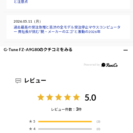
と注意点
2026.05.11（月）
過去最高の受注急増と苦渋の全モデル受注停止――マウスコンピュータ
ー 軣社長が挑む“脱・メーカーのエゴ”と激動の2026年
G-Tune FZ-A9G80のクチコミをみる
レビュー
5.0
3
レビュー件数：
件
★
5
(3)
★
4
(0)