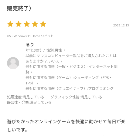
販売終了）
2023.12.13
OS：Windows 11 Home 64ビット
るり
年代:
30代
性別:
男性
以前にマウスコンピューター製品をご購入されたことは
ありますか？:
いいえ
最も使用する用途（一般・ビジネス）:
インターネット閲
覧
最も使用する用途（ゲーム）:
シューティング（FPS・
TPS）
最も使用する用途（クリエイティブ）:
プログラミング
処理速度
:満足している
グラフィック性能
:満足している
静音性・発熱
:満足している
遊びたかったオンラインゲームを快適に動かせて毎日が楽
しいです。