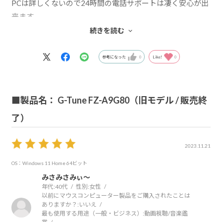
PCは詳しくないので24時間の電話サポートは凄く安心が出
来ます。
電話サポート以外にも様々サポートがありPC初心者には一
続きを読む
押しのメーカーです。
参考になった
0
Like!
0
■製品名： G-Tune FZ-A9G80（旧モデル / 販売終
了）
2023.11.21
OS：Windows 11 Home 64ビット
みさみさみぃ～
年代:
40代
性別:
女性
以前にマウスコンピューター製品をご購入されたことは
ありますか？:
いいえ
最も使用する用途（一般・ビジネス）:
動画視聴/音楽鑑