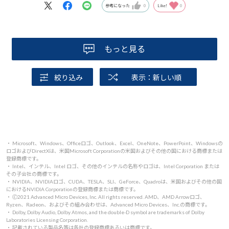
参考になった
0
Like!
0
もっと見る
絞り込み
表示：新しい順
・ Microsoft、Windows、Officeロゴ、Outlook、Excel、OneNote、PowerPoint、Windowsの
ロゴおよびDirectXは、米国Microsoft Corporationの米国およびその他の国における商標または
登録商標です。
・ Intel、インテル、Intel ロゴ、その他のインテルの名称やロゴは、Intel Corporation または
その子会社の商標です。
・ NVIDIA、NVIDIAロゴ、CUDA、TESLA、SLI、GeForce、Quadroは、米国およびその他の国
におけるNVIDIA Corporationの登録商標または商標です。
・ 🄫2021 Advanced Micro Devices, Inc. All rights reserved. AMD、AMD Arrowロゴ、
Ryzen、Radeon、およびその組み合わせは、Advanced Micro Devices、Inc.の商標です。
・ Dolby, Dolby Audio, Dolby Atmos, and the double-D symbol are trademarks of Dolby
Laboratories Licensing Corporation.
・ 記載されている製品名等は各社の登録商標あるいは商標です。