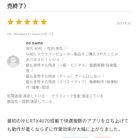
売終了）
2025.8.22
OS：Windows 11 Home 64ビット
no name
年代:
40代
性別:
男性
以前にマウスコンピューター製品をご購入されたことは
ありますか？:
いいえ
最も使用する用途（一般・ビジネス）:
動画視聴/音楽鑑
賞
最も使用する用途（ゲーム）:
ゲームはしない
最も使用する用途（クリエイティブ）:
動画制作 / 映像制
作 / 編集 / 配信
処理速度
:満足している
グラフィック性能
:満足している
静音性・発熱
:満足している
最初のi9とRTX4070搭載で快適複数のアプリを立ち上げて
も動作が重くならずに作業効率が大幅に上がりました。