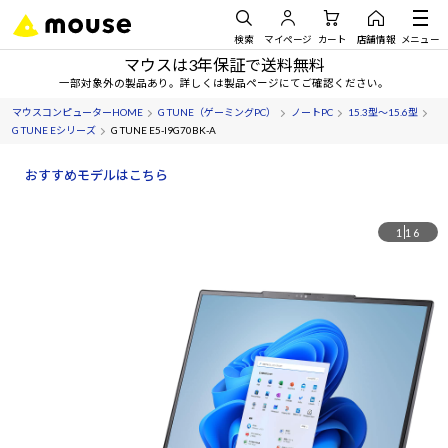
検索
マイページ
カート
店舗情報
メニュー
マウスは3年保証で送料無料
一部対象外の製品あり。詳しくは製品ページにてご確認ください。
マウスコンピューターHOME
G TUNE（ゲーミングPC）
ノートPC
15.3型～15.6型
G TUNE Eシリーズ
G TUNE E5-I9G70BK-A
おすすめモデルはこちら
1
16