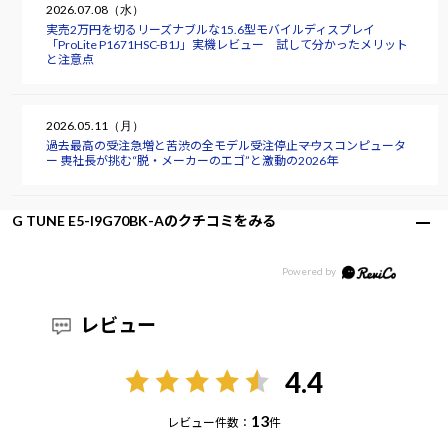
2026.07.08（水）
実売2万円を切るリーズナブルな15.6型モバイルディスプレイ
「ProLite P1671HSC-B1J」実機レビュー 試して分かったメリット
と注意点
2026.05.11（月）
過去最高の受注急増と苦渋の全モデル受注停止――マウスコンピュータ
ー 軣社長が挑む“脱・メーカーのエゴ”と激動の2026年
G TUNE E5-I9G70BK-Aのクチコミをみる
レビュー
4.4
13
レビュー件数：
件