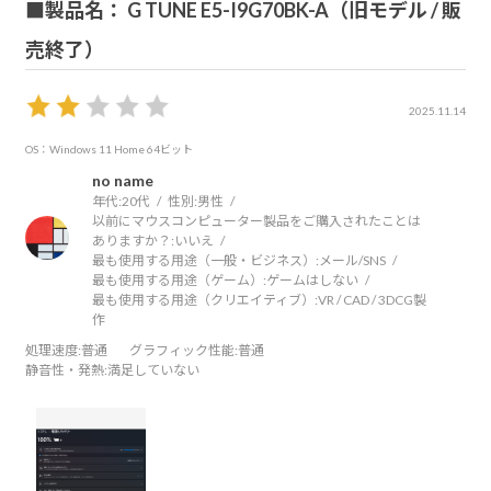
■製品名： G TUNE E5-I9G70BK-A（旧モデル / 販
売終了）
2025.11.14
OS：Windows 11 Home 64ビット
no name
年代:
20代
性別:
男性
以前にマウスコンピューター製品をご購入されたことは
ありますか？:
いいえ
最も使用する用途（一般・ビジネス）:
メール/SNS
最も使用する用途（ゲーム）:
ゲームはしない
最も使用する用途（クリエイティブ）:
VR / CAD / 3DCG製
作
処理速度
:普通
グラフィック性能
:普通
静音性・発熱
:満足していない