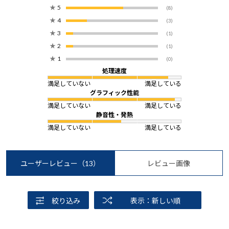
★
5
(8)
★
4
(3)
★
3
(1)
★
2
(1)
★
1
(0)
処理速度
満足していない
満足している
グラフィック性能
満足していない
満足している
静音性・発熱
満足していない
満足している
ユーザーレビュー
（13）
レビュー画像
絞り込み
表示：新しい順