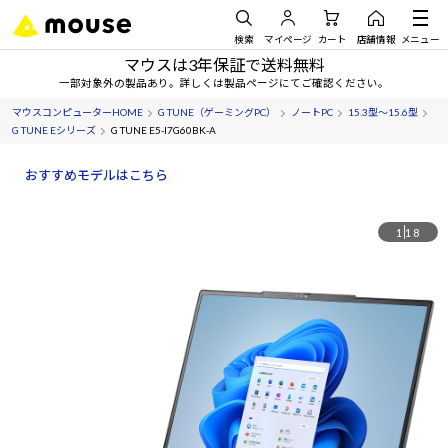
検索
マイページ
カート
店舗情報
メニュー
マウスは3年保証で送料無料
一部対象外の製品あり。詳しくは製品ページにてご確認ください。
マウスコンピューターHOME
G TUNE（ゲーミングPC）
ノートPC
15.3型～15.6型
G TUNE Eシリーズ
G TUNE E5-I7G60BK-A
おすすめモデルはこちら
1
18