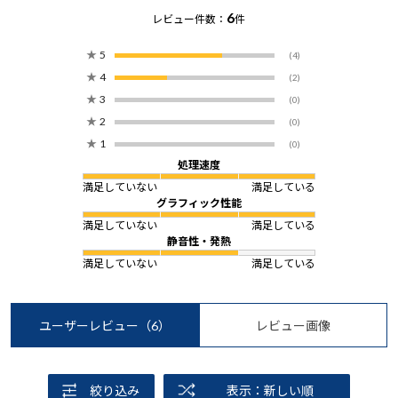
6
レビュー件数：
件
★
5
(4)
★
4
(2)
★
3
(0)
★
2
(0)
★
1
(0)
処理速度
満足していない
満足している
グラフィック性能
満足していない
満足している
静音性・発熱
満足していない
満足している
ユーザーレビュー
（6）
レビュー画像
絞り込み
表示：新しい順