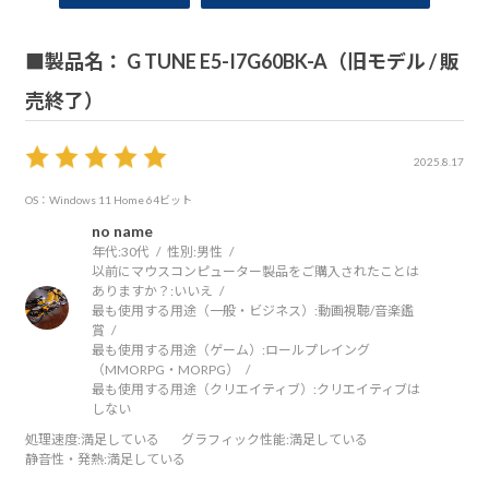
■製品名： G TUNE E5-I7G60BK-A（旧モデル / 販
売終了）
2025.8.17
OS：Windows 11 Home 64ビット
no name
年代:
30代
性別:
男性
以前にマウスコンピューター製品をご購入されたことは
ありますか？:
いいえ
最も使用する用途（一般・ビジネス）:
動画視聴/音楽鑑
賞
最も使用する用途（ゲーム）:
ロールプレイング
（MMORPG・MORPG）
最も使用する用途（クリエイティブ）:
クリエイティブは
しない
処理速度
:満足している
グラフィック性能
:満足している
静音性・発熱
:満足している