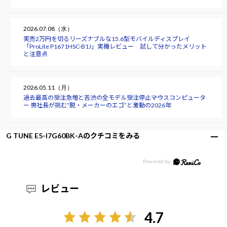
2026.07.08（水）
実売2万円を切るリーズナブルな15.6型モバイルディスプレイ
「ProLite P1671HSC-B1J」実機レビュー 試して分かったメリット
と注意点
2026.05.11（月）
過去最高の受注急増と苦渋の全モデル受注停止――マウスコンピュータ
ー 軣社長が挑む“脱・メーカーのエゴ”と激動の2026年
G TUNE E5-I7G60BK-Aのクチコミをみる
レビュー
4.7