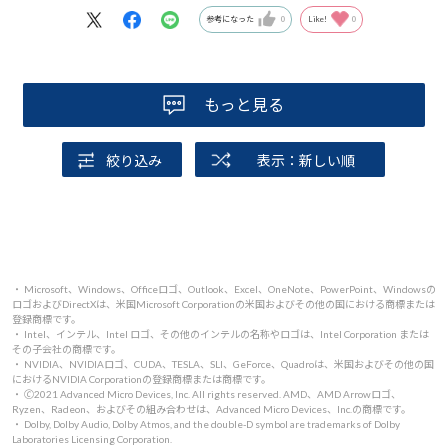
参考になった
0
Like!
0
もっと見る
絞り込み
表示：新しい順
・ Microsoft、Windows、Officeロゴ、Outlook、Excel、OneNote、PowerPoint、Windowsの
ロゴおよびDirectXは、米国Microsoft Corporationの米国およびその他の国における商標または
登録商標です。
・ Intel、インテル、Intel ロゴ、その他のインテルの名称やロゴは、Intel Corporation または
その子会社の商標です。
・ NVIDIA、NVIDIAロゴ、CUDA、TESLA、SLI、GeForce、Quadroは、米国およびその他の国
におけるNVIDIA Corporationの登録商標または商標です。
・ 🄫2021 Advanced Micro Devices, Inc. All rights reserved. AMD、AMD Arrowロゴ、
Ryzen、Radeon、およびその組み合わせは、Advanced Micro Devices、Inc.の商標です。
・ Dolby, Dolby Audio, Dolby Atmos, and the double-D symbol are trademarks of Dolby
Laboratories Licensing Corporation.