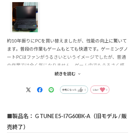
約10年振りにPCを買い替えましたが、性能の向上に驚いて
ます。普段の作業もゲームもとても快適です。ゲーミングノ
ートPCはファンがうるさいというイメージでしたが、普通
の作業では全く気になりません。ゲーム中でもうるさく感
じるほどでは無く、快適にプレイできます。この機種を選
続きを読む
んだ一番の理由はサイズ感です。15型ゲーミングノートPC
でこのコンパクト感と軽量化はとても感動です。
参考になった
0
Like!
0
■製品名： G TUNE E5-I7G60BK-A（旧モデル / 販
売終了）