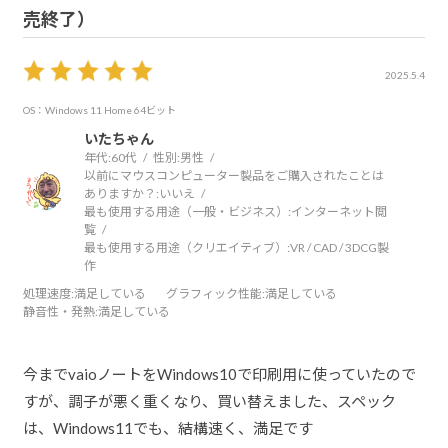
売終了）
2025.5.4
OS：Windows 11 Home 64ビット
いたちゃん
年代:
60代
性別:
男性
以前にマウスコンピューター製品をご購入されたことは
ありますか？:
いいえ
最も使用する用途（一般・ビジネス）:
インターネット閲
覧
最も使用する用途（クリエイティブ）:
VR / CAD / 3DCG製
作
処理速度
:満足している
グラフィック性能
:満足している
静音性・発熱
:満足している
今までvaioノートをWindows10で印刷用に使っていたので
すが、調子が悪く重くなり、買い替えました、スペック
は、Windows11でも、結構速く、満足です