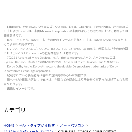
・ Microsoft、Windows、Officeロゴ、Outlook、Excel、OneNote、PowerPoint、Windowsの
ロゴおよびDirectXは、米国Microsoft Corporationの米国およびその他の国における商標または
登録商標です。
・ Intel、インテル、Intel ロゴ、その他のインテルの名称やロゴは、Intel Corporation または
その子会社の商標です。
・ NVIDIA、NVIDIAロゴ、CUDA、TESLA、SLI、GeForce、Quadroは、米国およびその他の国
におけるNVIDIA Corporationの登録商標または商標です。
・ 🄫2021 Advanced Micro Devices, Inc. All rights reserved. AMD、AMD Arrowロゴ、
Ryzen、Radeon、およびその組み合わせは、Advanced Micro Devices、Inc.の商標です。
・ Dolby, Dolby Audio, Dolby Atmos, and the double-D symbol are trademarks of Dolby
Laboratories Licensing Corporation.
・ 記載されている製品名等は各社の登録商標あるいは商標です。
・ 当ページの掲載内容および価格は、在庫などの都合により予告無く変更または終了となる場
合があります。
・ 画像はイメージです。
カテゴリ
HOME
形状・タイプから探す
ノートパソコン
15.3型～15.6型ノートパソコン
G TUNE E5-I7G60BK-A(JESU公認PC)