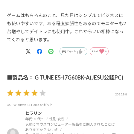
ゲームはもちろんのこと、見た目はシンプルでビジネスに
も使いやすいです。ある程度拡張性もあるのでモニターも2
台増やしてデイトレにも使用中。これからいい相棒になっ
てくれると思います。
参考になった
0
Like!
0
■製品名： G TUNE E5-I7G60BK-A(JESU公認PC)
2025.8.8
OS：Windows 11 Home 64ビット
ヒラリン
年代:
70代～
性別:
女性
以前にマウスコンピューター製品をご購入されたことは
ありますか？:
いいえ