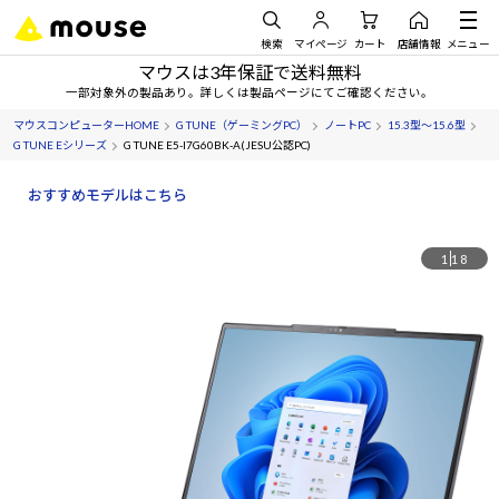
検索
マイページ
カート
店舗情報
メニュー
マウスは3年保証で送料無料
一部対象外の製品あり。詳しくは製品ページにてご確認ください。
マウスコンピューターHOME
G TUNE（ゲーミングPC）
ノートPC
15.3型～15.6型
G TUNE Eシリーズ
G TUNE E5-I7G60BK-A(JESU公認PC)
おすすめモデルはこちら
1
18