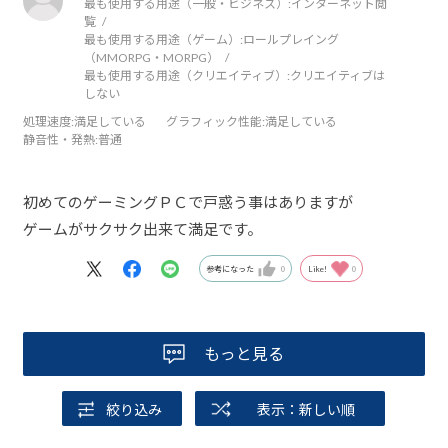
最も使用する用途（一般・ビジネス）:
インターネット閲
覧
最も使用する用途（ゲーム）:
ロールプレイング
（MMORPG・MORPG）
最も使用する用途（クリエイティブ）:
クリエイティブは
しない
処理速度
:満足している
グラフィック性能
:満足している
静音性・発熱
:普通
初めてのゲーミングＰＣで戸惑う事はありますが
ゲームがサクサク出来て満足です。
参考になった
0
Like!
0
もっと見る
絞り込み
表示：新しい順