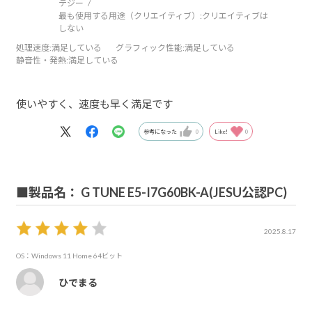
テジー
最も使用する用途（クリエイティブ）:
クリエイティブは
しない
処理速度
:満足している
グラフィック性能
:満足している
静音性・発熱
:満足している
使いやすく、速度も早く満足です
参考になった
0
Like!
0
■製品名： G TUNE E5-I7G60BK-A(JESU公認PC)
2025.8.17
OS：Windows 11 Home 64ビット
ひでまる