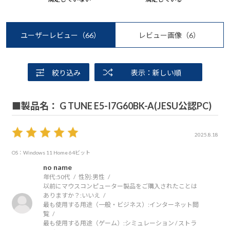
ユーザーレビュー
（66）
レビュー画像
（6）
絞り込み
表示：新しい順
■製品名： G TUNE E5-I7G60BK-A(JESU公認PC)
2025.8.18
OS：Windows 11 Home 64ビット
no name
年代:
50代
性別:
男性
以前にマウスコンピューター製品をご購入されたことは
ありますか？:
いいえ
最も使用する用途（一般・ビジネス）:
インターネット閲
覧
最も使用する用途（ゲーム）:
シミュレーション / ストラ