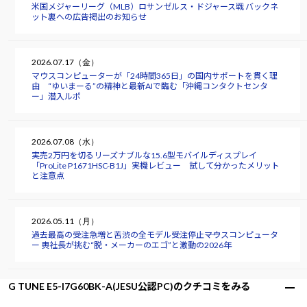
米国メジャーリーグ（MLB）ロサンゼルス・ドジャース戦 バックネ
ット裏への広告掲出のお知らせ
2026.07.17（金）
マウスコンピューターが「24時間365日」の国内サポートを貫く理
由 “ゆいまーる”の精神と最新AIで臨む「沖縄コンタクトセンタ
ー」潜入ルポ
2026.07.08（水）
実売2万円を切るリーズナブルな15.6型モバイルディスプレイ
「ProLite P1671HSC-B1J」実機レビュー 試して分かったメリット
と注意点
2026.05.11（月）
過去最高の受注急増と苦渋の全モデル受注停止――マウスコンピュータ
ー 軣社長が挑む“脱・メーカーのエゴ”と激動の2026年
G TUNE E5-I7G60BK-A(JESU公認PC)のクチコミをみる