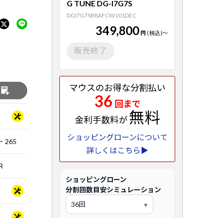
G TUNE DG-I7G7S
DGI7G7SB8AFCW101DEC
349,800
円
(税込)
～
販売終了
マウスのお得な分割払い
る
36
回まで
無料
金利手数料が
ショッピングローンについて
 265
詳しくはこちら▶
R
ショッピングローン
分割回数目安シミュレーション