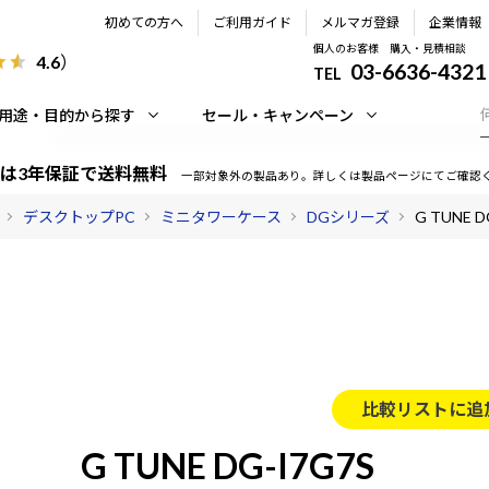
初めての方へ
ご利用ガイド
メルマガ登録
企業情報
個人のお客様 購入・見積相談
4.6
）
03-6636-4321
TEL
用途・目的から探す
セール・キャンペーン
は3年保証で送料無料
一部対象外の製品あり。詳しくは製品ページにてご確認
デスクトップPC
ミニタワーケース
DGシリーズ
G TUNE D
比較リストに追
G TUNE DG-I7G7S