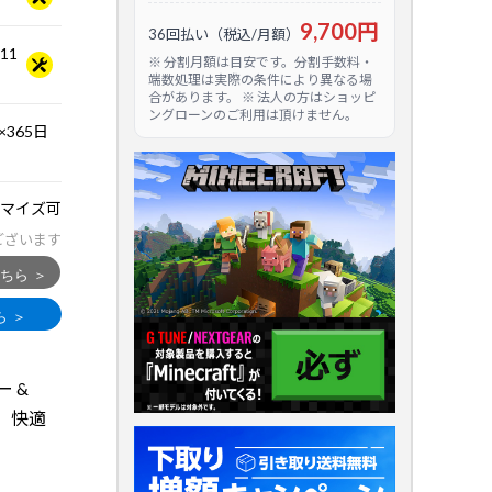
9,700円
36回払い（税込/月額）
.11
※ 分割月額は目安です。分割手数料・
端数処理は実際の条件により異なる場
合があります。 ※ 法人の方はショッピ
ングローンのご利用は頂けません。
365日
マイズ可
ございます
ー &
C。快適