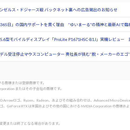
サンゼルス・ドジャース戦 バックネット裏への広告掲出のお知らせ
365日」の国内サポートを貫く理由 “ゆいまーる”の精神と最新AIで
6型モバイルディスプレイ「ProLite P1671HSC-B1J」実機レビ
ル受注停止――マウスコンピューター 軣社長が挑む“脱・メーカーのエゴ”と
tionにおける商標または登録商標です。
l Corporation またはその子会社の商標です。
rved. AMD、AMD Arrowロゴ、Ryzen、Radeon、およびその組み合わせは、Advanced Micro De
d. NVIDIA、NVIDIA ロゴ、GeForce RTX は米国およびその他の国における NVIDIA C
く変更または終了となる場合があります。