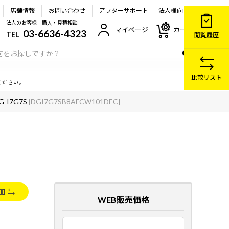
店舗情報
お問い合わせ
アフターサポート
法人様向け
法人のお客様 購入・見積相談
マイページ
カート
03-6636-4323
TEL
閲覧履歴
比較リスト
ください。
G-I7G7S
[DGI7G7SB8AFCW101DEC]
加
WEB販売価格