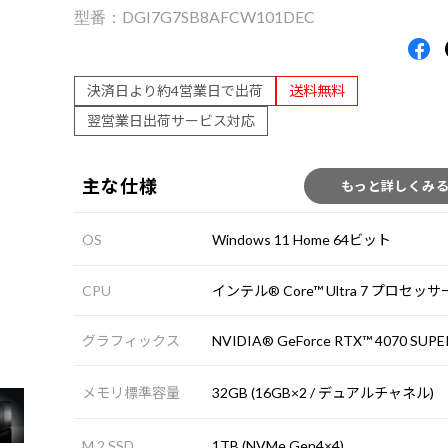
DGI7G7SB8AFCW101DEC
決済日より約4営業日で出荷
送料無料
翌営業日出荷サービス対応
主な仕様
もっと詳しくみ
OS
Windows 11 Home 64ビット
CPU
インテル® Core™ Ultra 7 プロセッサー
グラフィックス
NVIDIA® GeForce RTX™ 4070 SUPE
メモリ標準容量
32GB (16GB×2 / デュアルチャネル)
M.2 SSD
1TB (NVMe Gen4×4)