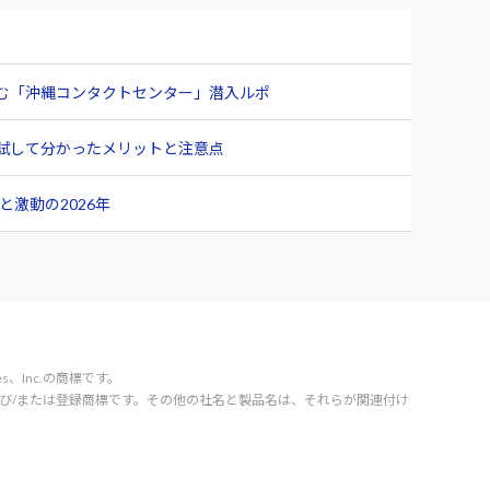
臨む「沖縄コンタクトセンター」潜入ルポ
ュー 試して分かったメリットと注意点
激動の2026年
vices、Inc.の商標です。
orporation の商標および/または登録商標です。その他の社名と製品名は、それらが関連付け