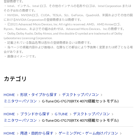
登録商標です。
・ Intel、インテル、Intel ロゴ、その他のインテルの名称やロゴは、Intel Corporation または
その子会社の商標です。
・ NVIDIA、NVIDIAロゴ、CUDA、TESLA、SLI、GeForce、Quadroは、米国およびその他の国
におけるNVIDIA Corporationの登録商標または商標です。
・ 🄫2021 Advanced Micro Devices, Inc. All rights reserved. AMD、AMD Arrowロゴ、
Ryzen、Radeon、およびその組み合わせは、Advanced Micro Devices、Inc.の商標です。
・ Dolby, Dolby Audio, Dolby Atmos, and the double-D symbol are trademarks of Dolby
Laboratories Licensing Corporation.
・ 記載されている製品名等は各社の登録商標あるいは商標です。
・ 当ページの掲載内容および価格は、在庫などの都合により予告無く変更または終了となる場
合があります。
・ 画像はイメージです。
カテゴリ
HOME
形状・タイプから探す
デスクトップパソコン
ミニタワーパソコン
G-Tune DG-I7G70(RTX 4070搭載セットモデル)
HOME
ブランドから探す
G TUNE
デスクトップパソコン
ミニタワーパソコン
G-Tune DG-I7G70(RTX 4070搭載セットモデル)
HOME
用途・目的から探す
ゲーミングPC・ゲーム向けパソコン