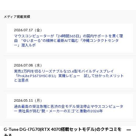
メディア掲載実績
2026.07.17（金）
マウスコンピューターが「24時間365日」の国内サポートを貫く理
由 “ゆいまーる”の精神と最新AIで臨む「沖縄コンタクトセンタ
ー」潜入ルポ
2026.07.08（水）
実売2万円を切るリーズナブルな15.6型モバイルディスプレイ
「ProLite P1671HSC-B1J」実機レビュー 試して分かったメリット
と注意点
2026.05.11（月）
過去最高の受注急増と苦渋の全モデル受注停止――マウスコンピュータ
ー 軣社長が挑む“脱・メーカーのエゴ”と激動の2026年
G-Tune DG-I7G70(RTX 4070搭載セットモデル)のクチコミを
みる