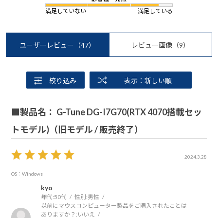
満足していない
満足している
ユーザーレビュー
（47）
レビュー画像
（9）
絞り込み
表示：新しい順
■製品名： G-Tune DG-I7G70(RTX 4070搭載セッ
トモデル)（旧モデル / 販売終了）
2024.3.28
OS：Windows
kyo
年代:
50代
性別:
男性
以前にマウスコンピューター製品をご購入されたことは
ありますか？:
いいえ