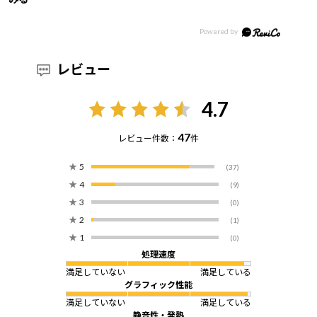
レビュー
4.7
47
レビュー件数：
件
★
5
(37)
★
4
(9)
★
3
(0)
★
2
(1)
★
1
(0)
処理速度
満足していない
満足している
グラフィック性能
満足していない
満足している
静音性・発熱