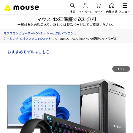
検索
マイページ
カート
店舗情報
メニュー
マウスは3年保証で送料無料
一部対象外の製品あり。詳しくは製品ページにてご確認ください。
マウスコンピューターHOME
ゲーム向けパソコン
ゲーミングPC オススメの1式セット
G-Tune DG-I7G70(RTX 4070搭載セットモデル)
おすすめモデルはこちら
1
12