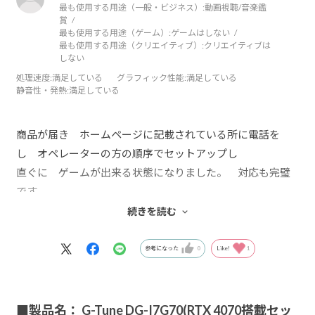
最も使用する用途（一般・ビジネス）:
動画視聴/音楽鑑
賞
最も使用する用途（ゲーム）:
ゲームはしない
最も使用する用途（クリエイティブ）:
クリエイティブは
しない
処理速度
:満足している
グラフィック性能
:満足している
静音性・発熱
:満足している
商品が届き ホームページに記載されている所に電話を
し オペレーターの方の順序でセットアップし
直ぐに ゲームが出来る状態になりました。 対応も完璧
です。
仕事で使っているパソコンも 次回はマウスさんに変えよ
続きを読む
と思ってます。
参考になった
0
Like!
1
■製品名： G-Tune DG-I7G70(RTX 4070搭載セッ