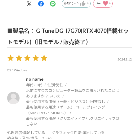
参考になった
0
Like!
0
■製品名： G-Tune DG-I7G70(RTX 4070搭載セッ
トモデル)（旧モデル / 販売終了）
2024.3.12
OS：Windows
no name
年代:
30代
性別:
男性
以前にマウスコンピューター製品をご購入されたことは
ありますか？:
いいえ
最も使用する用途（一般・ビジネス）:
回答なし
最も使用する用途（ゲーム）:
ロールプレイング
（MMORPG・MORPG）
最も使用する用途（クリエイティブ）:
クリエイティブは
しない
処理速度
:満足している
グラフィック性能
:満足している
静音性・発熱
:満足している