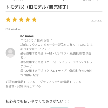
トモデル)（旧モデル / 販売終了）
2024.3.20
OS：Windows
no name
年代:
30代
性別:
女性
以前にマウスコンピューター製品をご購入されたことは
ありますか？:
いいえ
最も使用する用途（一般・ビジネス）:
動画視聴/音楽鑑
賞
最も使用する用途（ゲーム）:
シミュレーション / ストラ
テジー
最も使用する用途（クリエイティブ）:
動画制作 / 映像制
作 / 編集 / 配信
処理速度
:満足している
グラフィック性能
:満足している
静音性・発熱
:満足している
初心者でも使いやすくてありがたい！！