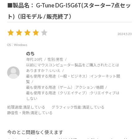
■製品名： G-Tune DG-I5G6T(スターター7点セッ
ト)（旧モデル / 販売終了）
2024.5.23
OS：Windows
のち
年代:
20代
性別:
男性
以前にマウスコンピューター製品をご購入されたことは
ありますか？:
いいえ
最も使用する用途（一般・ビジネス）:
インターネット閲
覧
最も使用する用途（ゲーム）:
アクション / 格闘
最も使用する用途（クリエイティブ）:
クリエイティブは
しない
処理速度
:満足している
グラフィック性能
:満足している
静音性・発熱
:満足している
今のとこ問題なく使えます