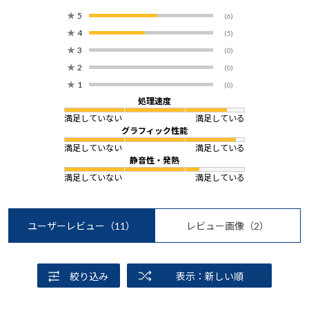
★
5
(6)
★
4
(5)
★
3
(0)
★
2
(0)
★
1
(0)
処理速度
満足していない
満足している
グラフィック性能
満足していない
満足している
静音性・発熱
満足していない
満足している
ユーザーレビュー
（11）
レビュー画像
（2）
絞り込み
表示：新しい順