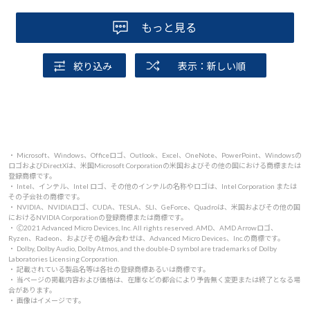
ミングPC初心者にとっては、このセットの販売はとても分
かりやすかったです。
もっと見る
予算も希望の金額で購入できたので、良かったです。
初めてのゲーミングPCをお考えの方は、是非検討するPCセ
絞り込み
表示：新しい順
ットの一つに加えてみてください。
・ Microsoft、Windows、Officeロゴ、Outlook、Excel、OneNote、PowerPoint、Windowsの
ロゴおよびDirectXは、米国Microsoft Corporationの米国およびその他の国における商標または
登録商標です。
・ Intel、インテル、Intel ロゴ、その他のインテルの名称やロゴは、Intel Corporation または
その子会社の商標です。
・ NVIDIA、NVIDIAロゴ、CUDA、TESLA、SLI、GeForce、Quadroは、米国およびその他の国
におけるNVIDIA Corporationの登録商標または商標です。
・ 🄫2021 Advanced Micro Devices, Inc. All rights reserved. AMD、AMD Arrowロゴ、
Ryzen、Radeon、およびその組み合わせは、Advanced Micro Devices、Inc.の商標です。
・ Dolby, Dolby Audio, Dolby Atmos, and the double-D symbol are trademarks of Dolby
Laboratories Licensing Corporation.
・ 記載されている製品名等は各社の登録商標あるいは商標です。
・ 当ページの掲載内容および価格は、在庫などの都合により予告無く変更または終了となる場
合があります。
・ 画像はイメージです。