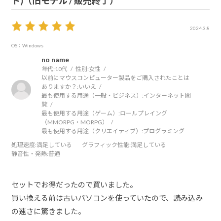
ト)（旧モデル / 販売終了）
2024.3.8
OS：Windows
no name
年代:
10代
性別:
女性
以前にマウスコンピューター製品をご購入されたことは
ありますか？:
いいえ
最も使用する用途（一般・ビジネス）:
インターネット閲
覧
最も使用する用途（ゲーム）:
ロールプレイング
（MMORPG・MORPG）
最も使用する用途（クリエイティブ）:
プログラミング
処理速度
:満足している
グラフィック性能
:満足している
静音性・発熱
:普通
セットでお得だったので買いました。
買い換える前は古いパソコンを使っていたので、読み込み
の速さに驚きました。