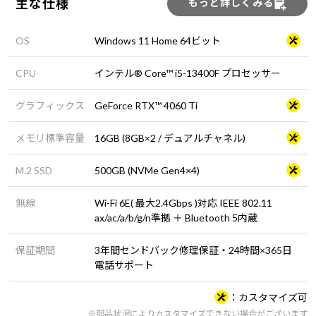
主な仕様
もっと詳しくみる
OS
Windows 11 Home 64ビット
CPU
インテル® Core™ i5-13400F プロセッサー
グラフィックス
GeForce RTX™ 4060 Ti
メモリ標準容量
16GB (8GB×2 / デュアルチャネル)
M.2 SSD
500GB (NVMe Gen4×4)
無線
Wi-Fi 6E( 最大2.4Gbps )対応 IEEE 802.11
ax/ac/a/b/g/n準拠 ＋ Bluetooth 5内蔵
保証期間
3年間センドバック修理保証・24時間×365日
電話サポート
カスタマイズ可
※部品状況によりカスタマイズできない場合がございます