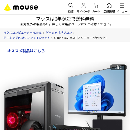
検索
マイページ
カート
店舗情報
メニュー
マウスは3年保証で送料無料
一部対象外の製品あり。詳しくは製品ページにてご確認ください。
マウスコンピューターHOME
ゲーム向けパソコン
ゲーミングPC オススメの1式セット
G-Tune DG-I5G6T(スターター7点セット)
オススメ製品はこちら
1
13