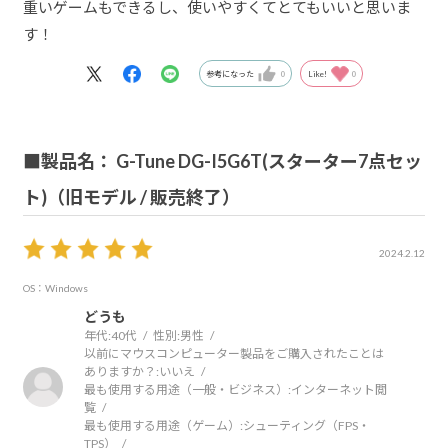
重いゲームもできるし、使いやすくてとてもいいと思いま
す！
参考になった
0
Like!
0
■製品名： G-Tune DG-I5G6T(スターター7点セッ
ト)（旧モデル / 販売終了）
2024.2.12
OS：Windows
どうも
年代:
40代
性別:
男性
以前にマウスコンピューター製品をご購入されたことは
ありますか？:
いいえ
最も使用する用途（一般・ビジネス）:
インターネット閲
覧
最も使用する用途（ゲーム）:
シューティング（FPS・
TPS）