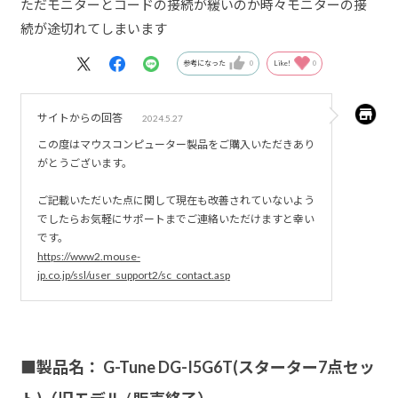
ただモニターとコードの接続が緩いのか時々モニターの接
続が途切れてしまいます
参考になった
0
Like!
0
サイトからの回答
2024.5.27
この度はマウスコンピューター製品をご購入いただきあり
がとうございます。
ご記載いただいた点に関して現在も改善されていないよう
でしたらお気軽にサポートまでご連絡いただけますと幸い
です。
https://www2.mouse-
jp.co.jp/ssl/user_support2/sc_contact.asp
■製品名： G-Tune DG-I5G6T(スターター7点セッ