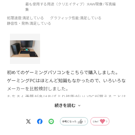
最も使用する用途（クリエイティブ）:
RAW現像 / 写真編
集
処理速度
:満足している
グラフィック性能
:満足している
静音性・発熱
:満足している
初めてのゲーミングパソコンをこちらで購入しました。
ゲーミングPCはほとんど知識もなかったので、いろいろな
メーカーを比較検討しました。
もちろん予算が多ければより性能がいいPCが買えることは
わかりますが、限られた予算で、検討している中、セット
続きを読む
で販売してあるこちらのPCが目に留まりました。
ゲームをする上でキーボード、マウス、コントローラー、
参考になった
1
Like!
0
PCカメラ等何をどのように買ったらいいかわからないゲー