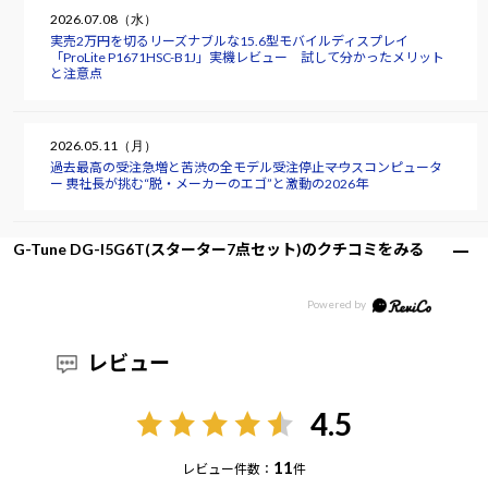
2026.07.08（水）
実売2万円を切るリーズナブルな15.6型モバイルディスプレイ
「ProLite P1671HSC-B1J」実機レビュー 試して分かったメリット
と注意点
2026.05.11（月）
過去最高の受注急増と苦渋の全モデル受注停止――マウスコンピュータ
ー 軣社長が挑む“脱・メーカーのエゴ”と激動の2026年
G-Tune DG-I5G6T(スターター7点セット)のクチコミをみる
レビュー
4.5
11
レビュー件数：
件