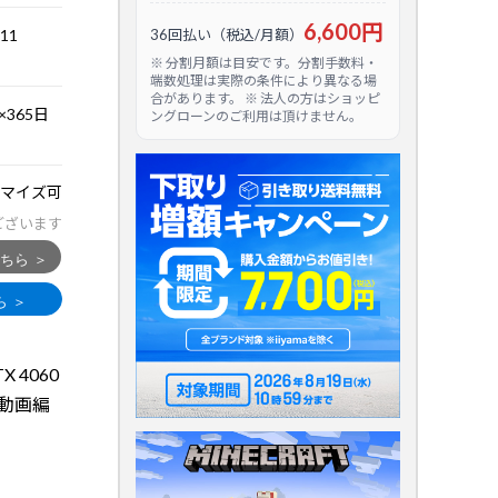
6,600円
.11
36回払い（税込/月額）
※ 分割月額は目安です。分割手数料・
端数処理は実際の条件により異なる場
合があります。 ※ 法人の方はショッピ
365日
ングローンのご利用は頂けません。
マイズ可
ございます
X 4060
や動画編