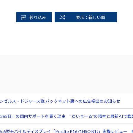
絞り込み
表示：新しい順
サンゼルス・ドジャース戦 バックネット裏への広告掲出のお知らせ
365日」の国内サポートを貫く理由 “ゆいまーる”の精神と最新AIで
6型モバイルディスプレイ「ProLite P1671HSC-B1J」実機レビ