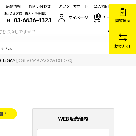
店舗情報
お問い合わせ
アフターサポート
法人様向け
法人のお客様 購入・見積相談
マイページ
カート
03-6636-4323
TEL
閲覧履歴
比較リスト
ください。
G-I5G6A
[DGI5G6AB7ACCW101DEC]
加
WEB販売価格