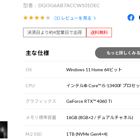
DGI5G6AB7ACCW101DEC
（1）
レビューを見る
決済日より約4営業日で出荷
送料無料
主な仕様
もっと詳しくみ
OS
Windows 11 Home 64ビット
CPU
インテル® Core™ i5-13400F プロセ
グラフィックス
GeForce RTX™ 4060 Ti
メモリ標準容量
16GB (8GB×2 / デュアルチャネル)
M.2 SSD
1TB (NVMe Gen4×4)