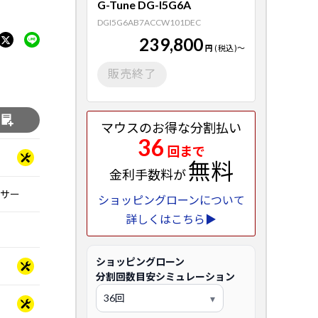
G-Tune DG-I5G6A
DGI5G6AB7ACCW101DEC
239,800
円
(税込)
～
販売終了
る
マウスのお得な分割払い
36
回まで
無料
金利手数料が
ッサー
ショッピングローンについて
詳しくはこちら▶
ショッピングローン
分割回数目安シミュレーション