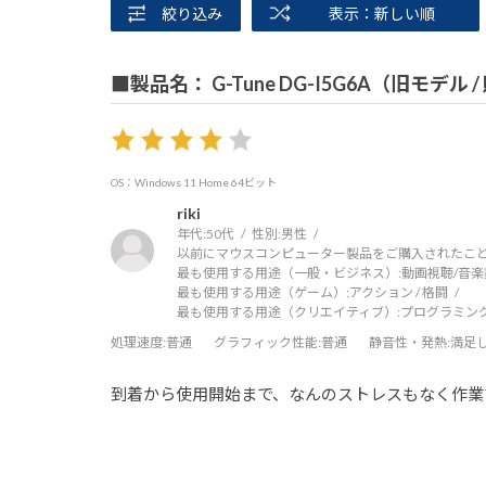
絞り込み
表示：新しい順
■製品名： G-Tune DG-I5G6A（旧モデル 
OS：Windows 11 Home 64ビット
riki
年代:
50代
性別:
男性
以前にマウスコンピューター製品をご購入されたこと
最も使用する用途（一般・ビジネス）:
動画視聴/音楽
最も使用する用途（ゲーム）:
アクション / 格闘
最も使用する用途（クリエイティブ）:
プログラミン
処理速度
:普通
グラフィック性能
:普通
静音性・発熱
:満足
到着から使用開始まで、なんのストレスもなく作業