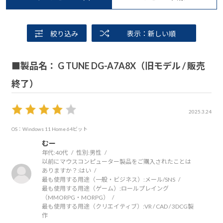
絞り込み
表示：新しい順
■製品名： G TUNE DG-A7A8X（旧モデル / 販売
終了）
2025.3.24
OS：Windows 11 Home 64ビット
むー
年代:
40代
性別:
男性
以前にマウスコンピューター製品をご購入されたことは
ありますか？:
はい
最も使用する用途（一般・ビジネス）:
メール/SNS
最も使用する用途（ゲーム）:
ロールプレイング
（MMORPG・MORPG）
最も使用する用途（クリエイティブ）:
VR / CAD / 3DCG製
作