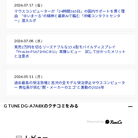
2026.07.17（金）
マウスコンピューターが「24時間365日」の国内サポートを貫く理
由 “ゆいまーる”の精神と最新AIで臨む「沖縄コンタクトセンタ
ー」潜入ルポ
2026.07.08（水）
実売2万円を切るリーズナブルな15.6型モバイルディスプレイ
「ProLite P1671HSC-B1J」実機レビュー 試して分かったメリット
と注意点
2026.05.11（月）
過去最高の受注急増と苦渋の全モデル受注停止――マウスコンピュータ
ー 軣社長が挑む“脱・メーカーのエゴ”と激動の2026年
G TUNE DG-A7A8Xのクチコミをみる
レビュー