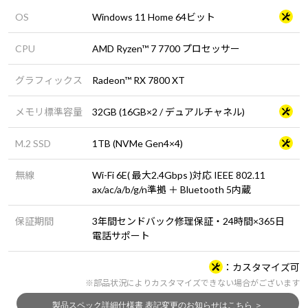
OS
Windows 11 Home 64ビット
CPU
AMD Ryzen™ 7 7700 プロセッサー
グラフィックス
Radeon™ RX 7800 XT
メモリ標準容量
32GB (16GB×2 / デュアルチャネル)
M.2 SSD
1TB (NVMe Gen4×4)
無線
Wi-Fi 6E( 最大2.4Gbps )対応 IEEE 802.11
ax/ac/a/b/g/n準拠 ＋ Bluetooth 5内蔵
保証期間
3年間センドバック修理保証・24時間×365日
電話サポート
カスタマイズ可
※部品状況によりカスタマイズできない場合がございます