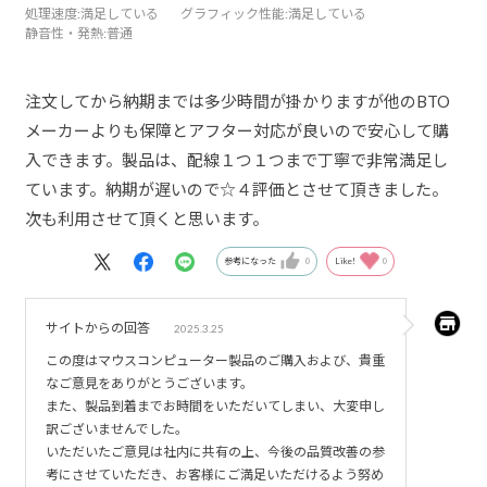
処理速度
:満足している
グラフィック性能
:満足している
静音性・発熱
:普通
注文してから納期までは多少時間が掛かりますが他のBTO
メーカーよりも保障とアフター対応が良いので安心して購
入できます。製品は、配線１つ１つまで丁寧で非常満足し
ています。納期が遅いので☆４評価とさせて頂きました。
次も利用させて頂くと思います。
参考になった
0
Like!
0
サイトからの回答
2025.3.25
この度はマウスコンピューター製品のご購入および、貴重
なご意見をありがとうございます。
また、製品到着までお時間をいただいてしまい、大変申し
訳ございませんでした。
いただいたご意見は社内に共有の上、今後の品質改善の参
考にさせていただき、お客様にご満足いただけるよう努め