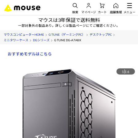
検索
マイページ
カート
店舗情報
メニュー
マウスは3年保証で送料無料
一部対象外の製品あり。詳しくは製品ページにてご確認ください。
マウスコンピューターHOME
G TUNE（ゲーミングPC）
デスクトップPC
ミニタワーケース
DGシリーズ
G TUNE DG-A7A8X
おすすめモデルはこちら
1
16