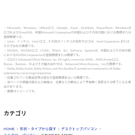
・ Microsoft、Windows、Officeロゴ、Outlook、Excel、OneNote、PowerPoint、Windowsの
ロゴおよびDirectXは、米国Microsoft Corporationの米国およびその他の国における商標または
登録商標です。
・ Intel、インテル、Intel ロゴ、その他のインテルの名称やロゴは、Intel Corporation または
その子会社の商標です。
・ NVIDIA、NVIDIAロゴ、CUDA、TESLA、SLI、GeForce、Quadroは、米国およびその他の国
におけるNVIDIA Corporationの登録商標または商標です。
・ 🄫2021 Advanced Micro Devices, Inc. All rights reserved. AMD、AMD Arrowロゴ、
Ryzen、Radeon、およびその組み合わせは、Advanced Micro Devices、Inc.の商標です。
・ Dolby, Dolby Audio, Dolby Atmos, and the double-D symbol are trademarks of Dolby
Laboratories Licensing Corporation.
・ 記載されている製品名等は各社の登録商標あるいは商標です。
・ 当ページの掲載内容および価格は、在庫などの都合により予告無く変更または終了となる場
合があります。
・ 画像はイメージです。
カテゴリ
HOME
形状・タイプから探す
デスクトップパソコン