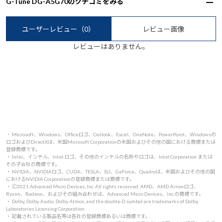
G-Tune DG-A5G70のクチコミをみる
ユーザーレビュー
（0）
レビュー画像
レビューはありません。
・ Microsoft、Windows、Officeロゴ、Outlook、Excel、OneNote、PowerPoint、Windowsの
ロゴおよびDirectXは、米国Microsoft Corporationの米国およびその他の国における商標または
登録商標です。
・ Intel、インテル、Intel ロゴ、その他のインテルの名称やロゴは、Intel Corporation または
その子会社の商標です。
・ NVIDIA、NVIDIAロゴ、CUDA、TESLA、SLI、GeForce、Quadroは、米国およびその他の国
におけるNVIDIA Corporationの登録商標または商標です。
・ 🄫2021 Advanced Micro Devices, Inc. All rights reserved. AMD、AMD Arrowロゴ、
Ryzen、Radeon、およびその組み合わせは、Advanced Micro Devices、Inc.の商標です。
・ Dolby, Dolby Audio, Dolby Atmos, and the double-D symbol are trademarks of Dolby
Laboratories Licensing Corporation.
・ 記載されている製品名等は各社の登録商標あるいは商標です。