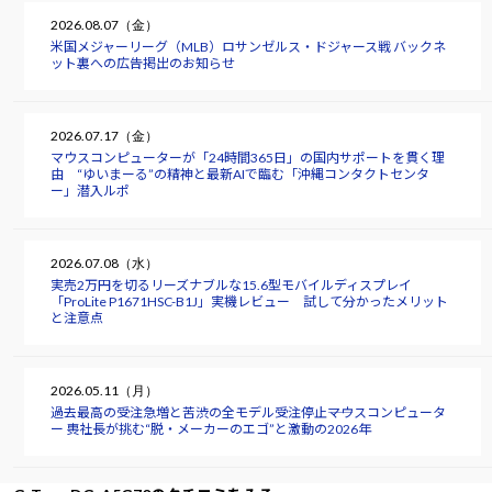
2026.08.07（金）
米国メジャーリーグ（MLB）ロサンゼルス・ドジャース戦 バックネ
ット裏への広告掲出のお知らせ
2026.07.17（金）
マウスコンピューターが「24時間365日」の国内サポートを貫く理
由 “ゆいまーる”の精神と最新AIで臨む「沖縄コンタクトセンタ
ー」潜入ルポ
2026.07.08（水）
実売2万円を切るリーズナブルな15.6型モバイルディスプレイ
「ProLite P1671HSC-B1J」実機レビュー 試して分かったメリット
と注意点
2026.05.11（月）
過去最高の受注急増と苦渋の全モデル受注停止――マウスコンピュータ
ー 軣社長が挑む“脱・メーカーのエゴ”と激動の2026年