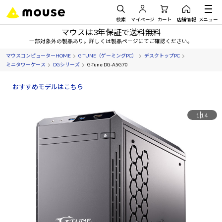
検索
マイページ
カート
店舗情報
メニュー
マウスは3年保証で送料無料
一部対象外の製品あり。詳しくは製品ページにてご確認ください。
マウスコンピューターHOME
G TUNE（ゲーミングPC）
デスクトップPC
ミニタワーケース
DGシリーズ
G-Tune DG-A5G70
おすすめモデルはこちら
1
14