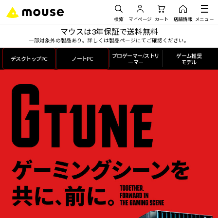
検索
マイページ
カート
店舗情報
メニュー
マウスは3年保証で送料無料
一部対象外の製品あり。詳しくは製品ページにてご確認ください。
プロゲーマー/ストリ
ゲーム推奨
デスクトップPC
ノートPC
ーマー
モデル