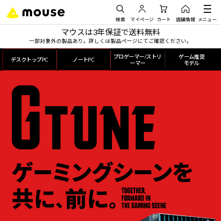
検索
マイページ
カート
店舗情報
メニュー
マウスは3年保証で送料無料
一部対象外の製品あり。詳しくは製品ページにてご確認ください。
プロゲーマー/ストリ
ゲーム推奨
デスクトップPC
ノートPC
ーマー
モデル