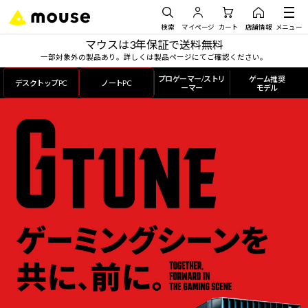
検索
マイページ
カート
店舗情報
メニュー
マウスは3年保証で送料無料
一部対象外の製品あり。詳しくは製品ページにてご確認ください。
プロゲーマー/ストリ
ゲーム推奨
デスクトップPC
ノートPC
ーマー
モデル