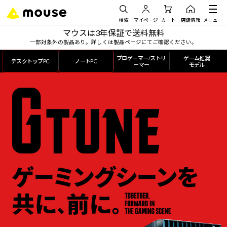
検索
マイページ
カート
店舗情報
メニュー
マウスは3年保証で送料無料
一部対象外の製品あり。詳しくは製品ページにてご確認ください。
プロゲーマー/ストリ
ゲーム推奨
デスクトップPC
ノートPC
ーマー
モデル