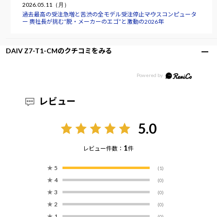
2026.05.11（月）
過去最高の受注急増と苦渋の全モデル受注停止――マウスコンピュータ
ー 軣社長が挑む“脱・メーカーのエゴ”と激動の2026年
DAIV Z7-T1-CMのクチコミをみる
レビュー
5.0
1
レビュー件数：
件
★
5
(1)
★
4
(0)
★
3
(0)
★
2
(0)
★
1
(0)