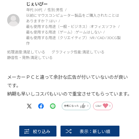
じぇいぴー
年代:
30代
性別:
男性
以前にマウスコンピューター製品をご購入されたことは
ありますか？:
はい
最も使用する用途（一般・ビジネス）:
オフィスソフト
最も使用する用途（ゲーム）:
ゲームはしない
最も使用する用途（クリエイティブ）:
VR / CAD / 3DCG製
作
処理速度
:満足している
グラフィック性能
:満足している
静音性・発熱
:満足している
メーカーＰＣと違って余計な広告が付いていないのが良い
です。
納期も早いしコスパもいいので重宝させてもらっています。
参考になった
0
Like!
0
絞り込み
表示：新しい順