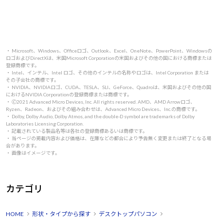
・ Microsoft、Windows、Officeロゴ、Outlook、Excel、OneNote、PowerPoint、Windowsの
ロゴおよびDirectXは、米国Microsoft Corporationの米国およびその他の国における商標または
登録商標です。
・ Intel、インテル、Intel ロゴ、その他のインテルの名称やロゴは、Intel Corporation または
その子会社の商標です。
・ NVIDIA、NVIDIAロゴ、CUDA、TESLA、SLI、GeForce、Quadroは、米国およびその他の国
におけるNVIDIA Corporationの登録商標または商標です。
・ 🄫2021 Advanced Micro Devices, Inc. All rights reserved. AMD、AMD Arrowロゴ、
Ryzen、Radeon、およびその組み合わせは、Advanced Micro Devices、Inc.の商標です。
・ Dolby, Dolby Audio, Dolby Atmos, and the double-D symbol are trademarks of Dolby
Laboratories Licensing Corporation.
・ 記載されている製品名等は各社の登録商標あるいは商標です。
・ 当ページの掲載内容および価格は、在庫などの都合により予告無く変更または終了となる場
合があります。
・ 画像はイメージです。
カテゴリ
HOME
形状・タイプから探す
デスクトップパソコン